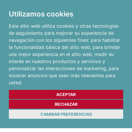
Utilizamos cookies
Este sitio web utiliza cookies y otras tecnologías
de seguimiento para mejorar su experiencia de
navegación con los siguientes fines:
para habilitar
la funcionalidad básica del sitio web
,
para brindar
una mejor experiencia en el sitio web
,
medir su
interés en nuestros productos y servicios y
personalizar las interacciones de marketing
,
para
mostrar anuncios que sean más relevantes para
usted
.
ACEPTAR
RECHAZAR
CAMBIAR PREFERENCIAS