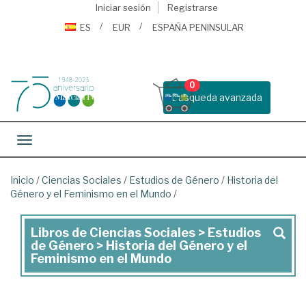
Iniciar sesión
Registrarse
ES
EUR
ESPAÑA PENINSULAR
0
Busqueda avanzada
Toggle navigation
Inicio
/
Ciencias Sociales
/
Estudios de Género
/
Historia del
Género y el Feminismo en el Mundo
/
Libros de Ciencias Sociales > Estudios
Libros
de Género > Historia del Género y el
de
Feminismo en el Mundo
Ciencias
Sociales