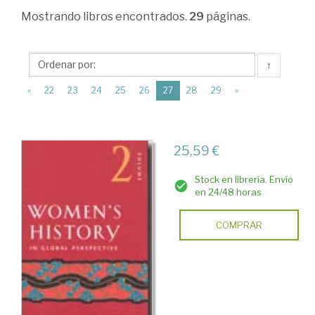
>
Mostrando
libros encontrados.
29
páginas.
Estudios
de
↑
Género
(current)
«
22
23
24
25
26
27
28
29
»
>
Historia
del
25,59 €
Género
Stock en librería. Envío
y
en 24/48 horas
el
COMPRAR
Feminismo
en
el
Mundo