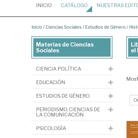
(CURRENT)
INICIO
CATÁLOGO
NUESTRAS
EDIT
Inicio
/
Ciencias Sociales
/
Estudios de Género
/
Hist
Materias de Ciencias
Li
Lib
Sociales
el
de
Cie
CIENCIA POLÍTICA
Soc
Mos
EDUCACIÓN
>
Est
ESTUDIOS DE GÉNERO
de
PERIODISMO. CIENCIAS DE
Gé
LA COMUNICACIÓN
>
PSICOLOGÍA
His