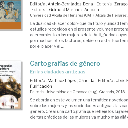
Editor/a .
Antela-Bernárdez, Borja
Editor/a .
Zarago
Editor/a .
Guimerà Martínez, Ariadna
nero
Universidad Alcalá de Henares (UAH). Alcalá de Henares
La dualidad «Placer-dolor» que da título y unidad tem
estudios recogidos en el presente volumen preten
acercamiento a las mujeres de la Antigüedad cuyas 
minismo
por muchos otros factores, debieron estar fuertem
por el placer y el ...
Cartografías de género
ndo
en las ciudades antiguas
Editor/a .
Martínez López, Cándida
Editor/a .
Ubric
Purificación
Editorial Universidad de Granada (eug). Granada, 2018
Se aborda en este volumen una temática novedosa 
sobre las mujeres y las sociedades antiguas: las ca
género. Crear una cartografía que refleje los lugare
ciertas prácticas de las mujeres va mucho más allá q