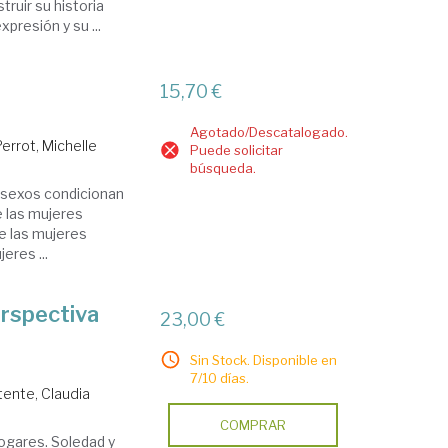
ruir su historia
presión y su ...
15,70 €
Agotado/Descatalogado.
Perrot, Michelle
Puede solicitar
búsqueda.
s sexos condicionan
e las mujeres
de las mujeres
eres ...
erspectiva
23,00 €
Sin Stock. Disponible en
7/10 días.
ente, Claudia
COMPRAR
hogares. Soledad y