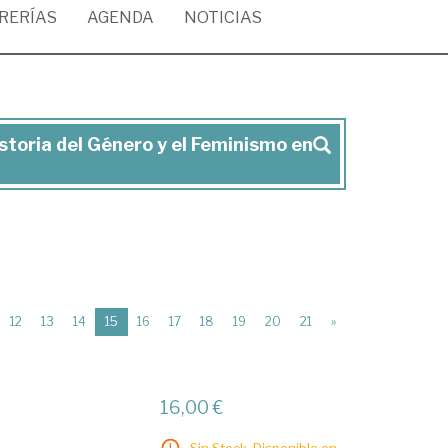
BRERÍAS
AGENDA
NOTICIAS
istoria del Género y el Feminismo en
(current)
12
13
14
15
16
17
18
19
20
21
»
16,00 €