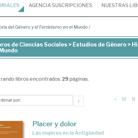
ORIALES
AGENCIA
SUSCRIPCIONES
NUESTRAS
LI
oria del Género y el Feminismo en el Mundo
/
bros de Ciencias Sociales > Estudios de Género > H
ros
 Mundo
ncias
iales
trando
libros encontrados.
29
páginas.
udios
«
10
11
↑
nero
Placer y dolor
toria
las mujeres en la Antigüedad