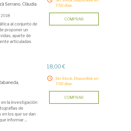
Sin Stock. Disponible en
zà Serrano, Clàudia
7/10 días.
, 2018
COMPRAR
ática al conjunto de
de proponer un
vidas, aparte de
ente articuladas
18,00 €
Sin Stock. Disponible en
 Rabaneda,
7/10 días.
COMPRAR
en la investigación
rtografías de
s en los que se dan
ue informar ...