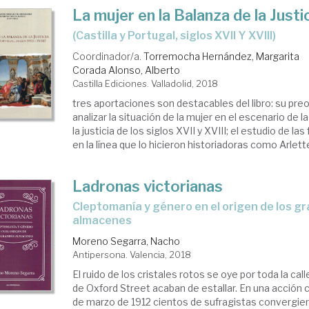
La mujer en la Balanza de la Justi
(Castilla y Portugal, siglos XVII Y XVIII)
Coordinador/a.
Torremocha Hernández, Margarita
Corada Alonso, Alberto
Castilla Ediciones. Valladolid, 2018
tres aportaciones son destacables del libro: su pre
analizar la situación de la mujer en el escenario de l
la justicia de los siglos XVII y XVIII; el estudio de l
en la línea que lo hicieron historiadoras como Arlette 
Ladronas victorianas
Cleptomanía y género en el origen de los grandes
almacenes
Moreno Segarra, Nacho
Antipersona. Valencia, 2018
El ruido de los cristales rotos se oye por toda la ca
de Oxford Street acaban de estallar. En una acción c
de marzo de 1912 cientos de sufragistas convergier