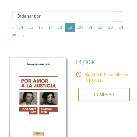
>
Estudios
↑
de
(current)
Género
«
14
15
16
17
18
19
20
21
22
23
24
25
»
>
Biografías
14,00 €
Sin Stock. Disponible en
7/10 días.
COMPRAR