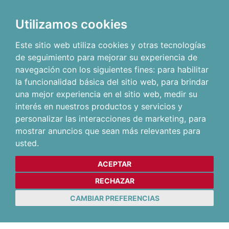
Utilizamos cookies
Este sitio web utiliza cookies y otras tecnologías
de seguimiento para mejorar su experiencia de
navegación con los siguientes fines:
para habilitar
la funcionalidad básica del sitio web
,
para brindar
una mejor experiencia en el sitio web
,
medir su
interés en nuestros productos y servicios y
personalizar las interacciones de marketing
,
para
mostrar anuncios que sean más relevantes para
usted
.
ACEPTAR
RECHAZAR
CAMBIAR PREFERENCIAS