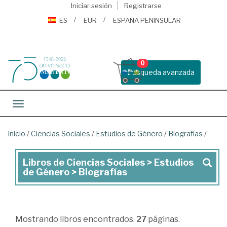
Iniciar sesión
Registrarse
ES
EUR
ESPAÑA PENINSULAR
0
Busqueda avanzada
Toggle navigation
Inicio
/
Ciencias Sociales
/
Estudios de Género
/
Biografías
/
Libros de Ciencias Sociales > Estudios
Libros
de Género > Biografías
de
Ciencias
Sociales
Mostrando
libros encontrados.
27
páginas.