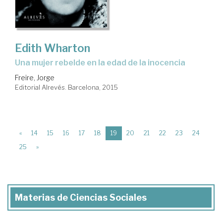
Edith Wharton
una mujer rebelde en la edad de la inocencia
Freire, Jorge
Editorial Alrevés. Barcelona, 2015
(current)
«
14
15
16
17
18
19
20
21
22
23
24
25
»
Materias de Ciencias Sociales