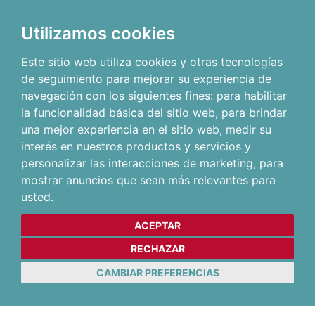
Utilizamos cookies
Este sitio web utiliza cookies y otras tecnologías
de seguimiento para mejorar su experiencia de
navegación con los siguientes fines:
para habilitar
la funcionalidad básica del sitio web
,
para brindar
una mejor experiencia en el sitio web
,
medir su
interés en nuestros productos y servicios y
personalizar las interacciones de marketing
,
para
mostrar anuncios que sean más relevantes para
usted
.
ACEPTAR
RECHAZAR
CAMBIAR PREFERENCIAS