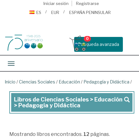
Iniciar sesión
Registrarse
ES
EUR
ESPAÑA PENINSULAR
0
Busqueda avanzada
Toggle navigation
Inicio
/
Ciencias Sociales
/
Educación
/
Pedagogía y Didáctica
/
Libros de Ciencias Sociales > Educación
Libros
> Pedagogía y Didáctica
de
Ciencias
Sociales
Mostrando
libros encontrados.
12
páginas.