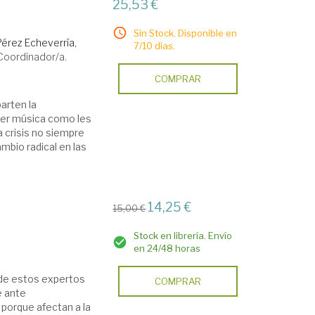
25,53 €
Sin Stock. Disponible en
Pérez Echeverría,
7/10 días.
Coordinador/a.
COMPRAR
arten la
der música como les
 crisis no siempre
ambio radical en las
14,25 €
15,00 €
Stock en librería. Envío
en 24/48 horas
 de estos expertos
COMPRAR
e ante
porque afectan a la