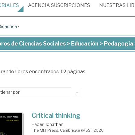
ORIALES
AGENCIA
SUSCRIPCIONES
NUESTRAS
LI
idáctica
/
bros de Ciencias Sociales > Educación > Pedagogía 
ros
ncias
trando
libros encontrados.
12
páginas.
iales
ucación
↑
dagogía
Critical thinking
Haber, Jonathan
áctica
The MIT Press. Cambridge (MSS), 2020