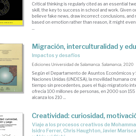
Critical thinking is regularly cited as an essential tw
skill, the key to success in school and work. Given o
believe fake news, draw incorrect conclusions, and
based on emotion rather than reason, it might even b
...
Migración, interculturalidad y ed
impactos y desafíos
Ediciones Universidad de Salamanca. Salamanca, 2020
Según el Departamento de Asuntos Económicos y S
Naciones Unidas (UNDESA), la movilidad humana cr
tiempo sin precedentes, pues el flujo migratorio in
ofrecía 100 millones de personas, en 2000 son 155 
alcanza los 210 ...
Creatividad: curiosidad, motivaci
Viaje a los procesos creativos de Mohammad Barrangi,
Isidro Ferrer, Chris Haughton, Javier Marisc