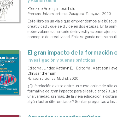
y Akinori Oishi
Pérez de Arteaga, José Luis
Prensas Universitarias de Zaragoza. Zaragoza, 2020
Este libro es un viaje que emprendemos a la búsque
creatividad y que se divide en dos etapas. En la prim
sobrevolamos una serie de investigaciones ajenas 
concepto de creatividad. En la segunda nos zambulli
El gran impacto de la formación o
Investigación y buenas prácticas
Editor/a .
Linder, Kathryn E.
Editor/a .
Mattison Haye
Chrysanthemum
Narcea Ediciones. Madrid, 2020
¿Qué relación existe entre un curso online de alta ca
formativa de gran impacto para el estudiante? ¿La 
una variedad, sin más, de la vieja educación a distan
algún factor diferenciador? Son las preguntas a las ..