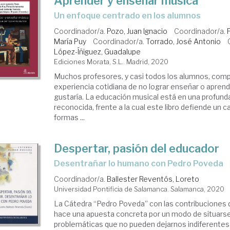
Aprender y enseñar música
Un enfoque centrado en los alumnos
Coordinador/a.
Pozo, Juan Ignacio
Coordinador/a.
María Puy
Coordinador/a.
Torrado, José Antonio
López-Íñiguez, Guadalupe
Ediciones Morata, S.L.. Madrid, 2020
Muchos profesores, y casi todos los alumnos, comp
experiencia cotidiana de no lograr enseñar o apren
gustaría. La educación musical está en una profunda
reconocida, frente a la cual este libro defiende un c
formas ...
Despertar, pasión del educador
desentrañar lo humano con Pedro Poveda
Coordinador/a.
Ballester Reventós, Loreto
Universidad Pontificia de Salamanca. Salamanca, 2020
La Cátedra “Pedro Poveda” con las contribuciones
hace una apuesta concreta por un modo de situars
problemáticas que no pueden dejarnos indiferentes 