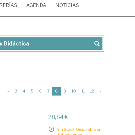
BRERÍAS
AGENDA
NOTICIAS
y Didáctica
(current)
«
3
4
5
6
7
8
9
10
11
12
»
28,84 €
Sin Stock. Disponible en
5/6 semanas.