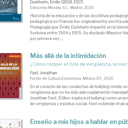
Durkheim, Émile (1858-1917)
Ediciones Morata, S.L.. Madrid, 2020
Historia de la educación y de las doctrinas pedagóg
pedagógica en Francia fue originalmente escrita pa
Pedagogía que Émile Durkheim impartió en la Unive
Sorbona entre 1904 y 1905. Su discípulo Maurice Ha
por primera vez ...
Más allá de la intimidación
¿Cómo romper el ciclo de vergüenza, acoso 
Fast, Jonathan
Fondo de Cultura Económica. México D.F., 2020
En el corazón de las conductas de bullying reside u
vergüenza que no ha sido adecuadamente manejado,
Jonathan Fast. El libro explora el bullying como un
de vergüenza y estatus social. Fast extiende el alcan
Enseño a mis hijos a hablar en púb