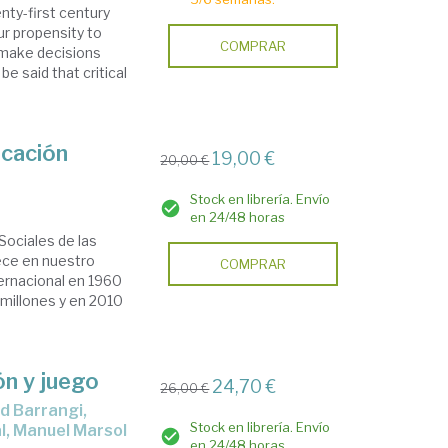
enty-first century
ur propensity to
COMPRAR
 make decisions
e said that critical
ucación
19,00 €
20,00 €
Stock en librería. Envío
en 24/48 horas
ociales de las
ece en nuestro
COMPRAR
ternacional en 1960
millones y en 2010
ón y juego
24,70 €
26,00 €
Stock en librería. Envío
al, Manuel Marsol
en 24/48 horas