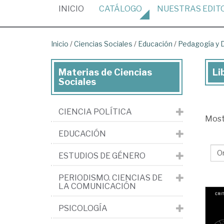
(CURRENT)
INICIO
CATÁLOGO
NUESTRAS
EDIT
Inicio
/
Ciencias Sociales
/
Educación
/
Pedagogía y D
Materias de Ciencias
Li
Lib
Sociales
de
Cie
CIENCIA POLÍTICA
Mos
Soc
EDUCACIÓN
>
Ed
ESTUDIOS DE GÉNERO
>
PERIODISMO. CIENCIAS DE
Pe
LA COMUNICACIÓN
y
PSICOLOGÍA
Did