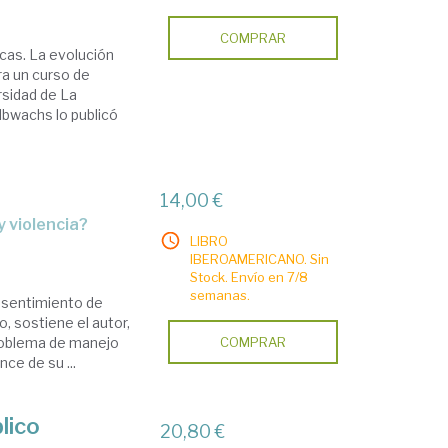
COMPRAR
icas. La evolución
ra un curso de
rsidad de La
lbwachs lo publicó
14,00 €
y violencia?
LIBRO
IBEROAMERICANO. Sin
Stock. Envío en 7/8
semanas.
n sentimiento de
 sostiene el autor,
 problema de manejo
COMPRAR
ce de su ...
lico
20,80 €