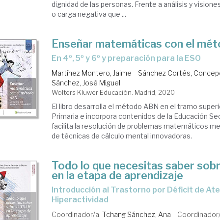
dignidad de las personas. Frente a análisis y visio
o carga negativa que ...
Enseñar matemáticas con el mé
en 4º, 5º y 6º y preparación para la ESO
Martínez Montero, Jaime
Sánchez Cortés, Concep
Sánchez, José Miguel
Wolters Kluwer Educación. Madrid, 2020
El libro desarrolla el método ABN en el tramo superi
Primaria e incorpora contenidos de la Educación Se
facilita la resolución de problemas matemáticos m
de técnicas de cálculo mental innovadoras.
Todo lo que necesitas saber sob
en la etapa de aprendizaje
introducción al Trastorno por Déficit de Atención e
Hiperactividad
Coordinador/a.
Tchang Sánchez, Ana
Coordinador