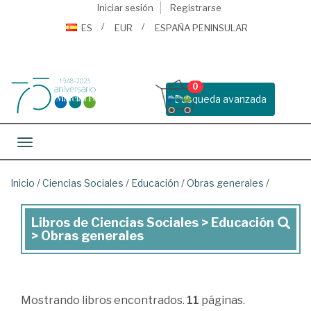
Iniciar sesión
Registrarse
ES
EUR
ESPAÑA PENINSULAR
0
Busqueda avanzada
Toggle navigation
Inicio
/
Ciencias Sociales
/
Educación
/
Obras generales
/
Libros de Ciencias Sociales > Educación
Libros
> Obras generales
de
Ciencias
Sociales
Mostrando
libros encontrados.
11
páginas.