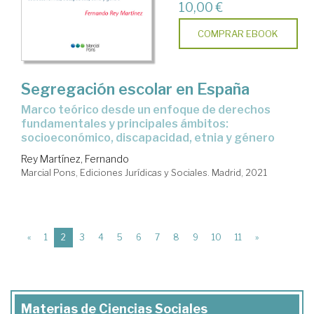
10,00 €
COMPRAR EBOOK
Segregación escolar en España
marco teórico desde un enfoque de derechos
fundamentales y principales ámbitos:
socioeconómico, discapacidad, etnia y género
Rey Martínez, Fernando
Marcial Pons, Ediciones Jurídicas y Sociales. Madrid, 2021
(current)
«
1
2
3
4
5
6
7
8
9
10
11
»
Materias de Ciencias Sociales