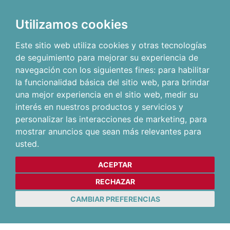
Utilizamos cookies
Este sitio web utiliza cookies y otras tecnologías
de seguimiento para mejorar su experiencia de
navegación con los siguientes fines:
para habilitar
la funcionalidad básica del sitio web
,
para brindar
una mejor experiencia en el sitio web
,
medir su
interés en nuestros productos y servicios y
personalizar las interacciones de marketing
,
para
mostrar anuncios que sean más relevantes para
usted
.
ACEPTAR
RECHAZAR
CAMBIAR PREFERENCIAS