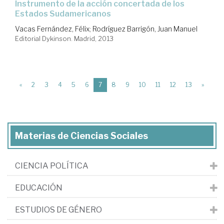
instrumento de la acción concertada de los
Estados Sudamericanos
Vacas Fernández, Félix
;
Rodríguez Barrigón, Juan Manuel
Editorial Dykinson. Madrid, 2013
(current)
«
2
3
4
5
6
7
8
9
10
11
12
13
»
Materias de Ciencias Sociales
CIENCIA POLÍTICA
EDUCACIÓN
ESTUDIOS DE GÉNERO