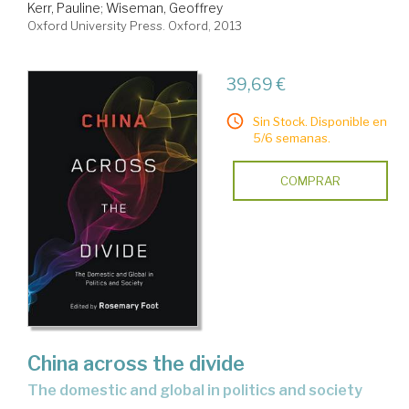
Kerr, Pauline
;
Wiseman, Geoffrey
Oxford University Press. Oxford, 2013
39,69 €
Sin Stock. Disponible en
5/6 semanas.
COMPRAR
China across the divide
the domestic and global in politics and society