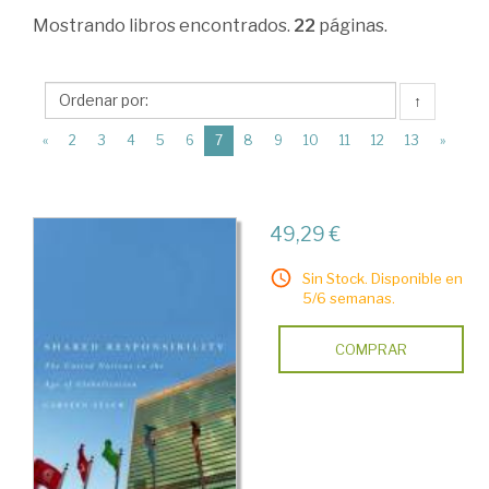
>
Mostrando
libros encontrados.
22
páginas.
Ciencia
política
↑
>
(current)
«
2
3
4
5
6
7
8
9
10
11
12
13
»
Relaciones
internacionales
>
49,29 €
Globalización
Sin Stock. Disponible en
5/6 semanas.
COMPRAR