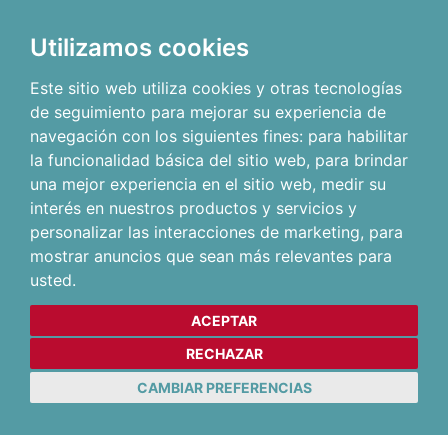
Utilizamos cookies
Este sitio web utiliza cookies y otras tecnologías
de seguimiento para mejorar su experiencia de
navegación con los siguientes fines:
para habilitar
la funcionalidad básica del sitio web
,
para brindar
una mejor experiencia en el sitio web
,
medir su
interés en nuestros productos y servicios y
personalizar las interacciones de marketing
,
para
mostrar anuncios que sean más relevantes para
usted
.
ACEPTAR
RECHAZAR
CAMBIAR PREFERENCIAS