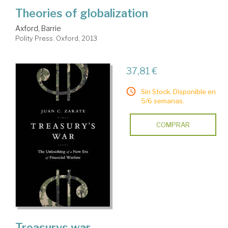
Theories of globalization
Axford, Barrie
Polity Press. Oxford, 2013
37,81 €
Sin Stock. Disponible en
5/6 semanas.
COMPRAR
Treasurys war