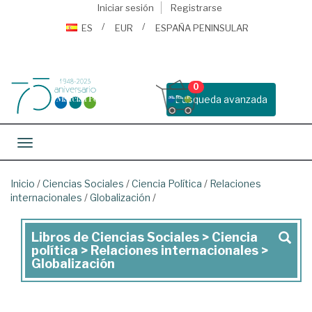
Iniciar sesión
Registrarse
ES
EUR
ESPAÑA PENINSULAR
0
Busqueda avanzada
Toggle navigation
Inicio
/
Ciencias Sociales
/
Ciencia Política
/
Relaciones
internacionales
/
Globalización
/
Libros de Ciencias Sociales > Ciencia
Libros
política > Relaciones internacionales >
de
Globalización
Ciencias
Sociales