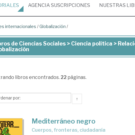
ORIALES
AGENCIA
SUSCRIPCIONES
NUESTRAS
LI
es internacionales
/
Globalización
/
bros de Ciencias Sociales > Ciencia política > Relac
ros
obalización
ncias
iales
trando
libros encontrados.
22
páginas.
ncia
↑
ítica
aciones
Mediterráneo negro
ernacionales
cuerpos, fronteras, ciudadanía