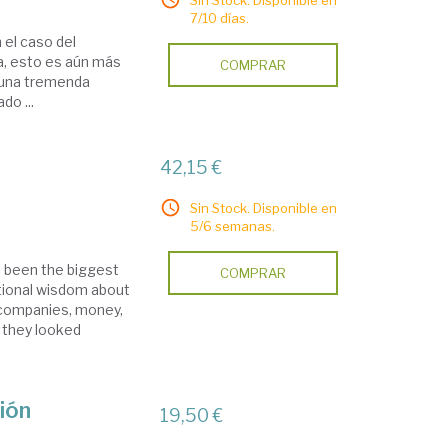
Sin Stock. Disponible en
7/10 días.
 el caso del
ia, esto es aún más
COMPRAR
n una tremenda
do ...
42,15 €
Sin Stock. Disponible en
5/6 semanas.
as been the biggest
COMPRAR
tional wisdom about
s companies, money,
 they looked
ción
19,50 €