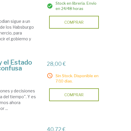
Stock en librería. Envío
en 24/48 horas
bodian sigue a un
COMPRAR
 de los Habsburgo
mercio, para
cir el gobierno y
y el Estado
28,00 €
 confusa
Sin Stock. Disponible en
7/10 días.
iones y decisiones
COMPRAR
a del tiempo". Y es
lamos ahora
r ...
40,72 €