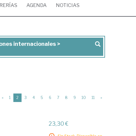
BRERÍAS
AGENDA
NOTICIAS
iones internacionales >
(current)
«
1
2
3
4
5
6
7
8
9
10
11
»
23,30 €