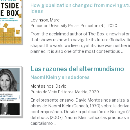
how globalization changed from moving stuff to spreading
ideas
Levinson, Marc
Princeton University Press. Princeton (NJ), 2020
From the acclaimed author of The Box, a new history
that shows us how to navigate its future Globalizat
shaped the world we live in, yet its rise was neither 
planned. It is also one of the most contentious ...
Las razones del altermundismo
Naomi Klein y alrededores
Montesinos, David
Punto de Vista Editores. Madrid, 2020
En el presente ensayo, David Montesinos analiza la 
obras de Naomi Klein (Canadá, 1970) sobre la deriva
contemporáneo. Desde la publicación de No logo (2
del shock (2007), Naomi Klein criticó las prácticas 
capitalismo ...