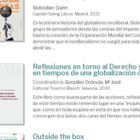
Slobodian, Quinn
Capitán Swing Libros. Madrid, 2021
En la primera historia del globalismo neoliberal, Slo
grupo de pensadores desde las cenizas del Imperio
hasta la creación de la Organización Mundial del Co
demostrar que el neoliberalismo no surgió para redu
abolir las ...
Reflexiones en torno al Derecho 
en tiempos de una globalización
Coordinador/a.
González Ordovás, Mª José
Editorial Tirant lo Blanch. Valencia, 2020
Este libro como buena parte de las acciones, reflex
de este tiempo están teniendo lugar en una "esquin
que, como en toda esquina en esta en que nos hal
convergen dos lados, dos caras del tiempo: la anterio
Outside the box