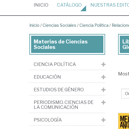
(CURRENT)
INICIO
CATÁLOGO
NUESTRAS
EDIT
Inicio
/
Ciencias Sociales
/
Ciencia Política
/
Relacion
Materias de Ciencias
Li
Lib
Sociales
Gl
de
Cie
CIENCIA POLÍTICA
Soc
Mos
EDUCACIÓN
>
Cie
ESTUDIOS DE GÉNERO
pol
PERIODISMO. CIENCIAS DE
>
LA COMUNICACIÓN
Rel
PSICOLOGÍA
int