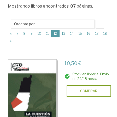
>
Mostrando
libros encontrados.
87
páginas.
Ciencia
Política
↑
>
(current)
«
7
8
9
10
11
12
13
14
15
16
17
18
Relaciones
»
internacionales
>
Conflictos
10,50 €
internacionales
Stock en librería. Envío
en 24/48 horas
COMPRAR