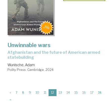
Unwinnable wars
Afghanistan and the future of American armed
statebuilding
Wunische, Adam
Polity Press. Cambridge, 2024
(current)
«
7
8
9
10
11
12
13
14
15
16
17
18
»