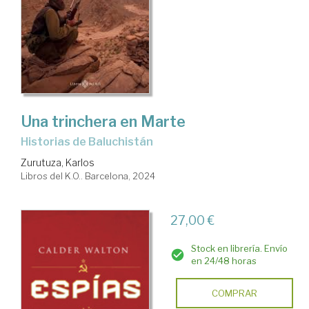
Una trinchera en Marte
Historias de Baluchistán
Zurutuza, Karlos
Libros del K.O.. Barcelona, 2024
27,00 €
Stock en librería. Envío
en 24/48 horas
COMPRAR