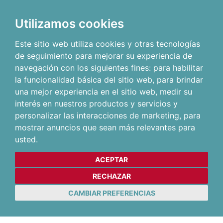
Utilizamos cookies
Este sitio web utiliza cookies y otras tecnologías
de seguimiento para mejorar su experiencia de
navegación con los siguientes fines:
para habilitar
la funcionalidad básica del sitio web
,
para brindar
una mejor experiencia en el sitio web
,
medir su
interés en nuestros productos y servicios y
personalizar las interacciones de marketing
,
para
mostrar anuncios que sean más relevantes para
usted
.
ACEPTAR
RECHAZAR
CAMBIAR PREFERENCIAS