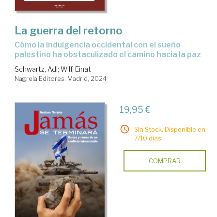
La guerra del retorno
cómo la indulgencia occidental con el sueño
palestino ha obstaculizado el camino hacia la paz
Schwartz, Adi
;
Wilf, Einat
Nagrela Editores. Madrid, 2024
19,95 €
Sin Stock. Disponible en
7/10 días.
COMPRAR