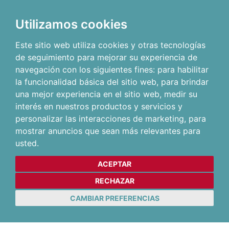
Utilizamos cookies
Este sitio web utiliza cookies y otras tecnologías
de seguimiento para mejorar su experiencia de
navegación con los siguientes fines:
para habilitar
la funcionalidad básica del sitio web
,
para brindar
una mejor experiencia en el sitio web
,
medir su
interés en nuestros productos y servicios y
personalizar las interacciones de marketing
,
para
mostrar anuncios que sean más relevantes para
usted
.
ACEPTAR
RECHAZAR
CAMBIAR PREFERENCIAS