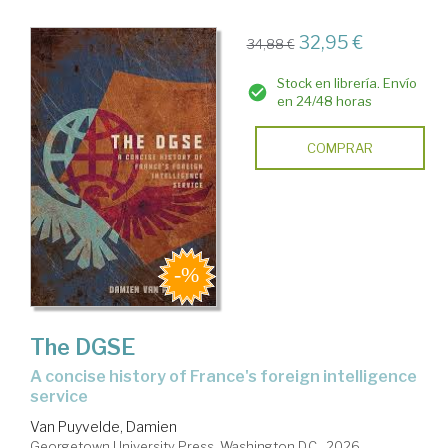
32,95 €
34,88 €
Stock en librería. Envío
en 24/48 horas
COMPRAR
The DGSE
a concise history of France's foreign intelligence
service
Van Puyvelde, Damien
Georgetown University Press. Washington D.C., 2026