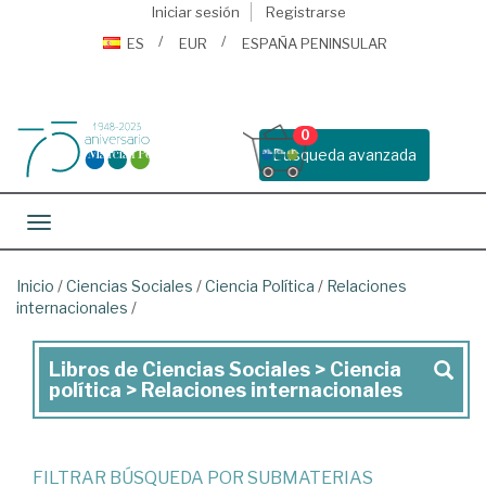
Iniciar sesión
Registrarse
ES
EUR
ESPAÑA PENINSULAR
0
Busqueda avanzada
Toggle navigation
Inicio
/
Ciencias Sociales
/
Ciencia Política
/
Relaciones
internacionales
/
Libros de Ciencias Sociales > Ciencia
Libros
política > Relaciones internacionales
de
Ciencias
Sociales
FILTRAR BÚSQUEDA POR SUBMATERIAS