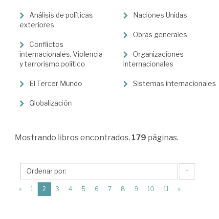
>
Análisis de políticas
Naciones Unidas
Ciencia
exteriores
Obras generales
política
Conflictos
>
internacionales. Violencia
Organizaciones
y terrorismo político
internacionales
Relaciones
El Tercer Mundo
Sistemas internacionales
internacionales
Globalización
Mostrando
libros encontrados.
179
páginas.
↑
(current)
«
1
2
3
4
5
6
7
8
9
10
11
»