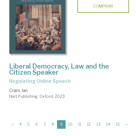
COMPRAR
Liberal Democracy, Law and the
Citizen Speaker
Regulating Online Speech
Cram, Ian
Hart Publishing. Oxford, 2023
(current)
«
4
5
6
7
8
9
10
11
12
13
14
15
»