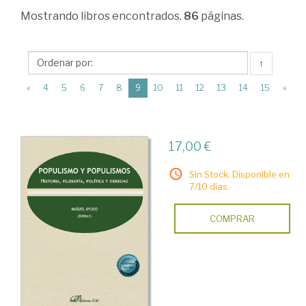
>
Mostrando
libros encontrados.
86
páginas.
Ciencia
política
↑
>
(current)
«
4
5
6
7
8
9
10
11
12
13
14
15
»
Filosofía
política
>
17,00 €
Obras
Sin Stock. Disponible en
Generales.
7/10 días.
Ideologías
COMPRAR