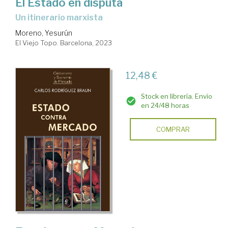
El Estado en disputa
un itinerario marxista
Moreno, Yesurún
El Viejo Topo. Barcelona, 2023
12,48 €
Stock en librería. Envío
en 24/48 horas
COMPRAR