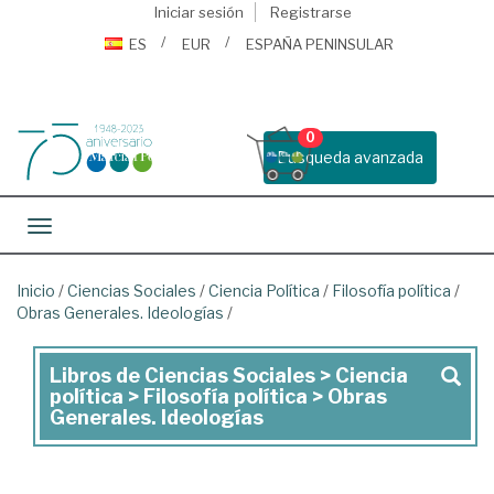
Iniciar sesión
Registrarse
ES
EUR
ESPAÑA PENINSULAR
0
Busqueda avanzada
Toggle navigation
Inicio
/
Ciencias Sociales
/
Ciencia Política
/
Filosofía política
/
Obras Generales. Ideologías
/
Libros de Ciencias Sociales > Ciencia
Libros
política > Filosofía política > Obras
de
Generales. Ideologías
Ciencias
Sociales