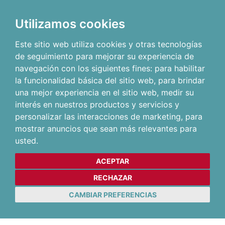
Utilizamos cookies
Este sitio web utiliza cookies y otras tecnologías
de seguimiento para mejorar su experiencia de
navegación con los siguientes fines:
para habilitar
la funcionalidad básica del sitio web
,
para brindar
una mejor experiencia en el sitio web
,
medir su
interés en nuestros productos y servicios y
personalizar las interacciones de marketing
,
para
mostrar anuncios que sean más relevantes para
usted
.
ACEPTAR
RECHAZAR
CAMBIAR PREFERENCIAS