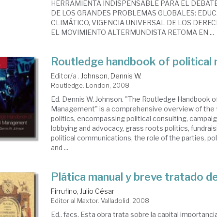
HERRAMIENTA INDISPENSABLE PARA EL DEBAT
DE LOS GRANDES PROBLEMAS GLOBALES: EDUC
CLIMÁTICO, VIGENCIA UNIVERSAL DE LOS DEREC
EL MOVIMIENTO ALTERMUNDISTA RETOMA EN ...
Routledge handbook of politica
Editor/a .
Johnson, Dennis W.
Routledge. London, 2008
Ed. Dennis W. Johnson. "The Routledge Handbook of 
Management" is a comprehensive overview of the fi
politics, encompassing political consulting, campai
lobbying and advocacy, grass roots politics, fundrai
political communications, the role of the parties, pol
and ...
Plática manual y breve tratado de 
Firrufino, Julio César
Editorial Maxtor. Valladolid, 2008
Ed., facs. Esta obra trata sobre la capital importancia 