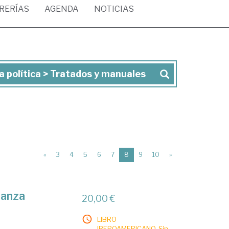
BRERÍAS
AGENDA
NOTICIAS
ia política > Tratados y manuales
(current)
«
3
4
5
6
7
8
9
10
»
nanza
20,00 €
LIBRO
IBEROAMERICANO. Sin