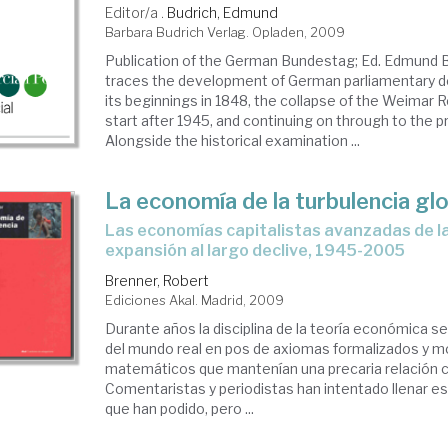
Editor/a .
Budrich, Edmund
Barbara Budrich Verlag. Opladen, 2009
Publication of the German Bundestag; Ed. Edmund B
traces the development of German parliamentary d
its beginnings in 1848, the collapse of the Weimar R
start after 1945, and continuing on through to the p
Alongside the historical examination ...
La economía de la turbulencia gl
las economías capitalistas avanzadas de la larga
expansión al largo declive, 1945-2005
Brenner, Robert
Ediciones Akal. Madrid, 2009
Durante años la disciplina de la teoría económica s
del mundo real en pos de axiomas formalizados y 
matemáticos que mantenían una precaria relación co
Comentaristas y periodistas han intentado llenar es
que han podido, pero ...