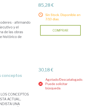
85,28 €
Sin Stock. Disponible en
7/10 días.
 poderes - afirmando
jecutivo y el
COMPRAR
una de las obras
 e histórico de
30,18 €
Agotado/Descatalogado.
Puede solicitar
búsqueda.
N LOS CONCEPTOS
STA ACTUAL,
NDISTA UNA