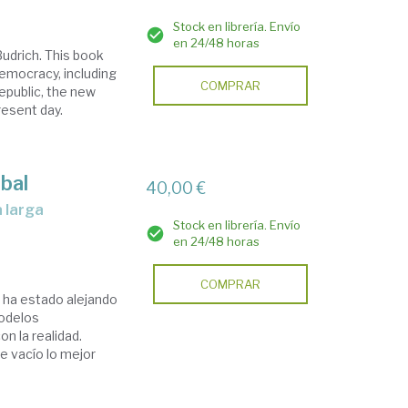
Stock en librería. Envío
en 24/48 horas
udrich. This book
emocracy, including
COMPRAR
epublic, the new
resent day.
obal
40,00 €
Stock en librería. Envío
en 24/48 horas
COMPRAR
e ha estado alejando
modelos
n la realidad.
e vacío lo mejor