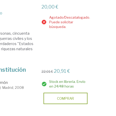
20,00 €
do
Agotado/Descatalogado.
Puede solicitar
búsqueda.
rsonas, cincuenta
uerras civiles y los
verdaderos "Estados
as riquezas naturales
nstitución
20,91 €
22,01 €
Stock en librería. Envío
amón
en 24/48 horas
). Madrid, 2008
COMPRAR