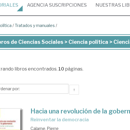
ORIALES
AGENCIA
SUSCRIPCIONES
NUESTRAS
LI
olítica
/
Tratados y manuales
/
bros de Ciencias Sociales > Ciencia política > Cienc
ros
ncias
trando
libros encontrados.
10
páginas.
iales
ncia
↑
ítica
Hacia una revolución de la gober
ncia
reinventar la democracia
ítica
Calame, Pierre