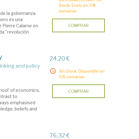
Stock. Envío en 7/8
semanas.
n de la gobernanza.
pero es una
e Pierre Calame en
COMPRAR
ada "revolución
y
24,20 €
hinking and policy
Sin Stock. Disponible en
5/6 semanas.
chool' of economics,
COMPRAR
ntrast to
always emphasised
ledge, beliefs and
76,32 €