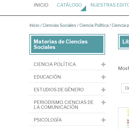
(CURRENT)
INICIO
CATÁLOGO
NUESTRAS
EDIT
Inicio
/
Ciencias Sociales
/
Ciencia Política
/
Ciencia p
Materias de Ciencias
Li
Lib
Sociales
de
Cie
CIENCIA POLÍTICA
Mos
Soc
EDUCACIÓN
>
Cie
ESTUDIOS DE GÉNERO
pol
PERIODISMO. CIENCIAS DE
>
LA COMUNICACIÓN
Cie
PSICOLOGÍA
pol