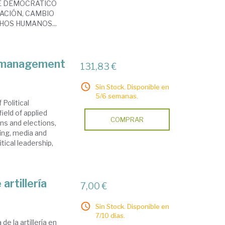
E DEMOCRÁTICO
ACIÓN, CAMBIO
HOS HUMANOS...
l management
131,83 €
Sin Stock. Disponible en
5/6 semanas.
Political
eld of applied
COMPRAR
gns and elections,
sing, media and
itical leadership,
artillería
7,00 €
Sin Stock. Disponible en
7/10 días.
de la artillería en