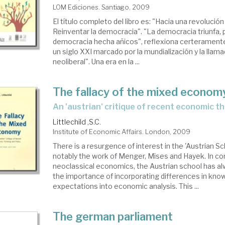
LOM Ediciones. Santiago, 2009
atados
El título completo del libro es: "Hacia una revolució
Reinventar la democracia". "La democracia triunfa, 
democracia hecha añicos", reflexiona certerament
nuales
un siglo XXI marcado por la mundialización y la llam
neoliberal". Una era en la ...
The fallacy of the mixed econom
an 'austrian' critique of recent economic t
Littlechild ,S.C.
Institute of Economic Affairs. London, 2009
There is a resurgence of interest in the 'Austrian S
notably the work of Menger, Mises and Hayek. In co
neoclassical economics, the Austrian school has 
the importance of incorporating differences in know
expectations into economic analysis. This ...
The german parliament