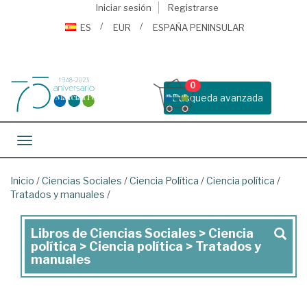
Iniciar sesión
Registrarse
ES
EUR
ESPAÑA PENINSULAR
0
Busqueda avanzada
Toggle navigation
Inicio
/
Ciencias Sociales
/
Ciencia Política
/
Ciencia política
/
Tratados y manuales
/
Libros de Ciencias Sociales > Ciencia
Libros
política > Ciencia política > Tratados y
de
manuales
Ciencias
Sociales