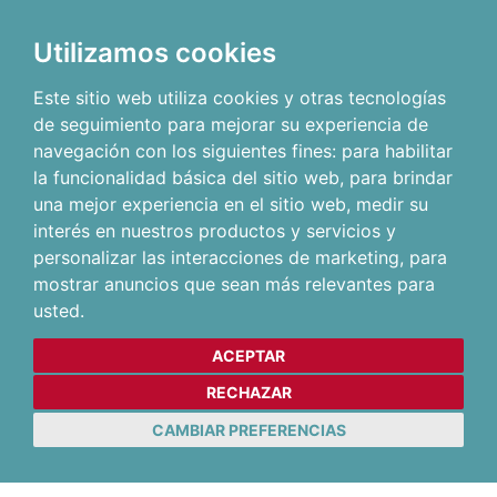
Utilizamos cookies
Este sitio web utiliza cookies y otras tecnologías
de seguimiento para mejorar su experiencia de
navegación con los siguientes fines:
para habilitar
la funcionalidad básica del sitio web
,
para brindar
una mejor experiencia en el sitio web
,
medir su
interés en nuestros productos y servicios y
personalizar las interacciones de marketing
,
para
mostrar anuncios que sean más relevantes para
usted
.
ACEPTAR
RECHAZAR
CAMBIAR PREFERENCIAS