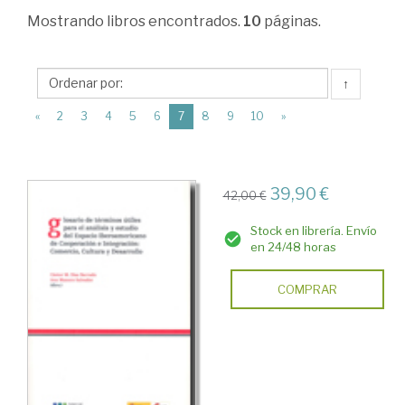
>
Mostrando
libros encontrados.
10
páginas.
Ciencia
política
↑
>
(current)
«
2
3
4
5
6
7
8
9
10
»
Ciencia
política
>
39,90 €
42,00 €
Tratados
Stock en librería. Envío
y
en 24/48 horas
manuales
COMPRAR