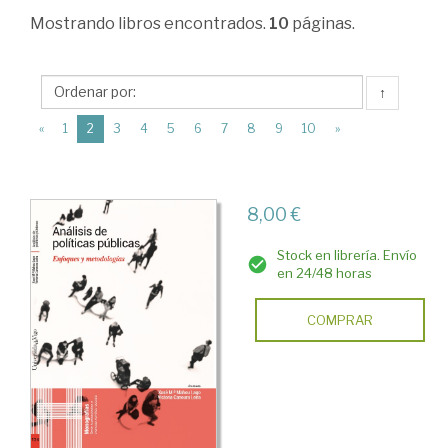
>
Mostrando
libros encontrados.
10
páginas.
Ciencia
política
↑
>
(current)
«
1
2
3
4
5
6
7
8
9
10
»
Ciencia
política
>
8,00 €
Tratados
Stock en librería. Envío
y
en 24/48 horas
manuales
COMPRAR