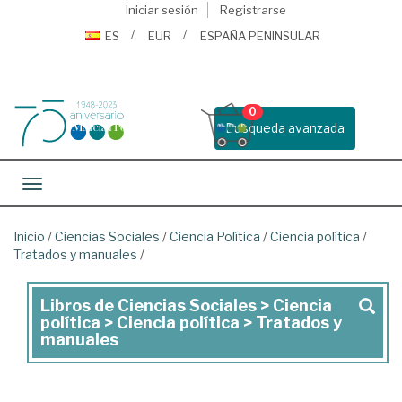
Iniciar sesión
Registrarse
ES
EUR
ESPAÑA PENINSULAR
0
Busqueda avanzada
Toggle navigation
Inicio
/
Ciencias Sociales
/
Ciencia Política
/
Ciencia política
/
Tratados y manuales
/
Libros de Ciencias Sociales > Ciencia
Libros
política > Ciencia política > Tratados y
de
manuales
Ciencias
Sociales