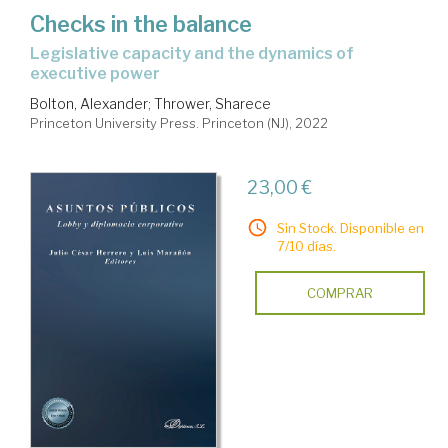
Checks in the balance
legislative capacity and the dynamics of
executive power
Bolton, Alexander
;
Thrower, Sharece
Princeton University Press. Princeton (NJ), 2022
23,00 €
Sin Stock. Disponible en
7/10 días.
COMPRAR