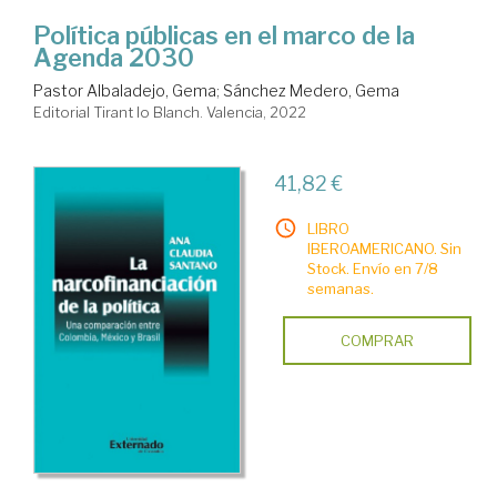
Política públicas en el marco de la
Agenda 2030
Pastor Albaladejo, Gema
;
Sánchez Medero, Gema
Editorial Tirant lo Blanch. Valencia, 2022
41,82 €
LIBRO
IBEROAMERICANO. Sin
Stock. Envío en 7/8
semanas.
COMPRAR