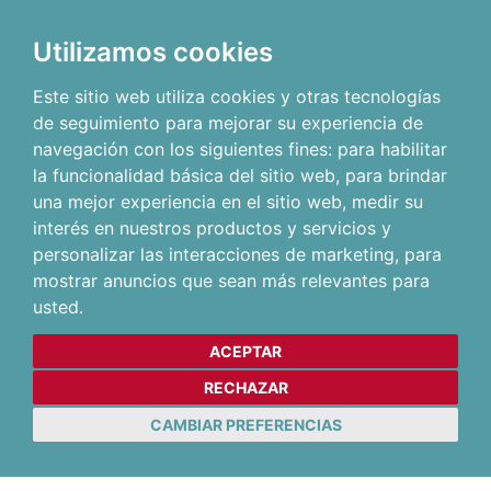
Utilizamos cookies
Este sitio web utiliza cookies y otras tecnologías
de seguimiento para mejorar su experiencia de
navegación con los siguientes fines:
para habilitar
la funcionalidad básica del sitio web
,
para brindar
una mejor experiencia en el sitio web
,
medir su
interés en nuestros productos y servicios y
personalizar las interacciones de marketing
,
para
mostrar anuncios que sean más relevantes para
usted
.
ACEPTAR
RECHAZAR
CAMBIAR PREFERENCIAS