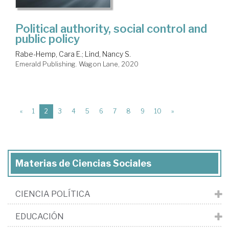
Political authority, social control and
public policy
Rabe-Hemp, Cara E.
;
Lind, Nancy S.
Emerald Publishing. Wagon Lane, 2020
(current)
«
1
2
3
4
5
6
7
8
9
10
»
Materias de Ciencias Sociales
CIENCIA POLÍTICA
EDUCACIÓN