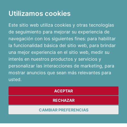
Utilizamos cookies
Este sitio web utiliza cookies y otras tecnologías
de seguimiento para mejorar su experiencia de
navegación con los siguientes fines:
para habilitar
la funcionalidad básica del sitio web
,
para brindar
una mejor experiencia en el sitio web
,
medir su
interés en nuestros productos y servicios y
personalizar las interacciones de marketing
,
para
mostrar anuncios que sean más relevantes para
usted
.
ACEPTAR
RECHAZAR
CAMBIAR PREFERENCIAS