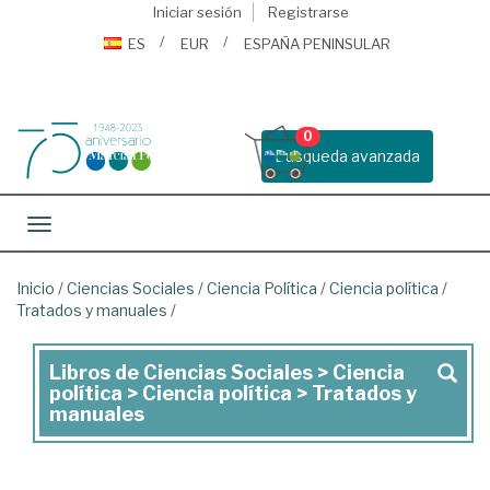
Iniciar sesión
Registrarse
ES
EUR
ESPAÑA PENINSULAR
0
Busqueda avanzada
Toggle navigation
Inicio
/
Ciencias Sociales
/
Ciencia Política
/
Ciencia política
/
Tratados y manuales
/
Libros de Ciencias Sociales > Ciencia
Libros
política > Ciencia política > Tratados y
de
manuales
Ciencias
Sociales