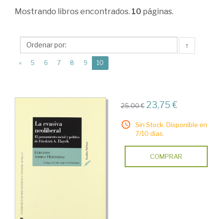
>
Mostrando
libros encontrados.
10
páginas.
Ciencia
política
↑
>
(current)
«
5
6
7
8
9
10
Ciencia
política
>
23,75 €
25,00 €
Tratados
Sin Stock. Disponible en
y
7/10 días.
manuales
COMPRAR