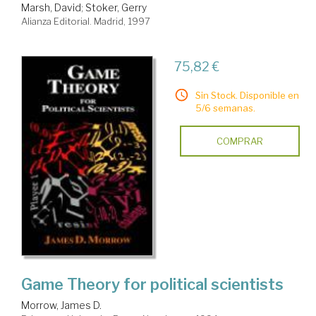
Marsh, David
;
Stoker, Gerry
Alianza Editorial. Madrid, 1997
75,82 €
Sin Stock. Disponible en
5/6 semanas.
COMPRAR
Game Theory for political scientists
Morrow, James D.