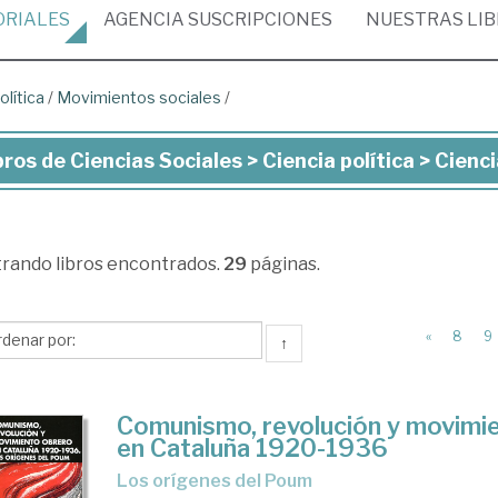
ORIALES
AGENCIA
SUSCRIPCIONES
NUESTRAS
LI
olítica
/
Movimientos sociales
/
bros de Ciencias Sociales > Ciencia política > Cienc
ros
ncias
trando
libros encontrados.
29
páginas.
iales
ncia
«
8
9
↑
ítica
Comunismo, revolución y movimi
ncia
en Cataluña 1920-1936
ítica
los orígenes del Poum