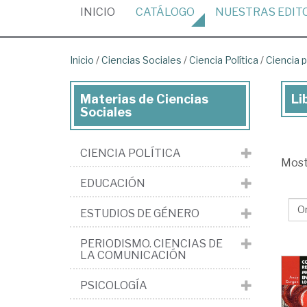
(CURRENT)
INICIO
CATÁLOGO
NUESTRAS
EDIT
Inicio
/
Ciencias Sociales
/
Ciencia Política
/
Ciencia p
Materias de Ciencias
Li
Lib
Sociales
de
Cie
CIENCIA POLÍTICA
Mos
Soc
EDUCACIÓN
>
Cie
ESTUDIOS DE GÉNERO
pol
PERIODISMO. CIENCIAS DE
>
LA COMUNICACIÓN
Cie
PSICOLOGÍA
pol