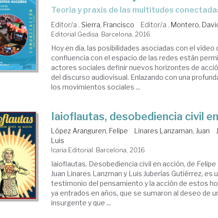
teoría y praxis de las multitudes conectada
Editor/a .
Sierra, Francisco
Editor/a .
Montero, Davi
Editorial Gedisa. Barcelona, 2016
Hoy en día, las posibilidades asociadas con el vídeo d
confluencia con el espacio de las redes están permi
actores sociales definir nuevos horizontes de acción
del discurso audiovisual. Enlazando con una profunda
los movimientos sociales ...
Iaioflautas, desobediencia civil e
López Aranguren, Felipe
Linares Lanzaman, Juan
Luis
Icaria Editorial. Barcelona, 2016
Iaioflautas. Desobediencia civil en acción, de Felip
Juan Linares Lanzman y Luis Juberías Gutiérrez, es
testimonio del pensamiento y la acción de estos h
ya entrados en años, que se sumaron al deseo de u
insurgente y que ...