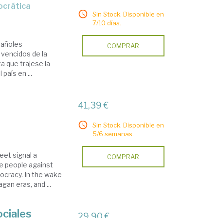
ocrática
Sin Stock. Disponible en
7/10 días.
pañoles —
COMPRAR
y vencidos de la
ta que trajese la
país en ...
41,39 €
Sin Stock. Disponible en
5/6 semanas.
eet signal a
COMPRAR
he people against
ocracy. In the wake
gan eras, and ...
ciales
29,90 €