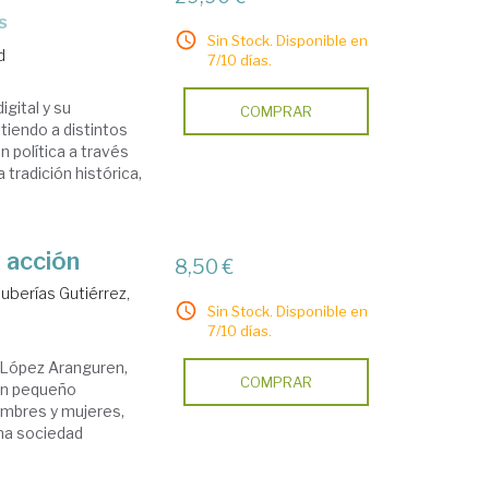
s
Sin Stock. Disponible en
d
7/10 días.
igital y su
COMPRAR
tiendo a distintos
 política a través
 tradición histórica,
n acción
8,50 €
Juberías Gutiérrez,
Sin Stock. Disponible en
7/10 días.
e López Aranguren,
COMPRAR
 un pequeño
ombres y mujeres,
na sociedad