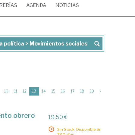
BRERÍAS
AGENDA
NOTICIAS
ia política > Movimientos sociales
(current)
10
11
12
13
14
15
16
17
18
19
»
ento obrero
19,50 €
Sin Stock. Disponible en
7/10 días.