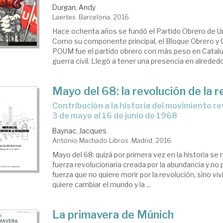
Durgan, Andy
Laertes. Barcelona, 2016
vimientos
Hace ochenta años se fundó el Partido Obrero de Un
iales
Como su componente principal, el Bloque Obrero y 
POUM fue el partido obrero con más peso en Catalu
guerra civil. Llegó a tener una presencia en alrededo
Mayo del 68: la revolución de la r
Contribución a la historia del movimiento revolucionario del
3 de mayo al 16 de junio de 1968
Baynac, Jacques
Antonio Machado Libros. Madrid, 2016
Mayo del 68: quizá por primera vez en la historia se
fuerza revolucionaria creada por la abundancia y no p
fuerza que no quiere morir por la revolución, sino vivi
quiere cambiar el mundo y la ...
La primavera de Múnich