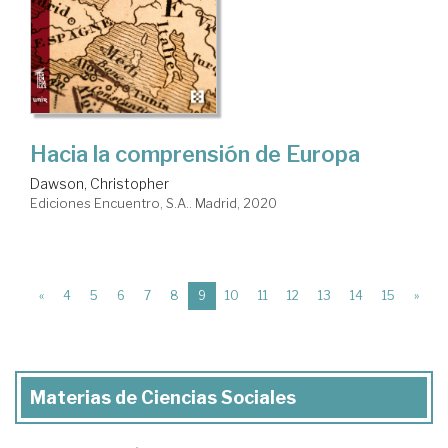
Hacia la comprensión de Europa
Dawson, Christopher
Ediciones Encuentro, S.A.. Madrid, 2020
(current)
«
4
5
6
7
8
9
10
11
12
13
14
15
»
Materias de Ciencias Sociales