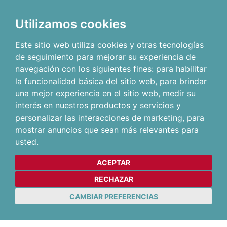
Utilizamos cookies
Este sitio web utiliza cookies y otras tecnologías
de seguimiento para mejorar su experiencia de
navegación con los siguientes fines:
para habilitar
la funcionalidad básica del sitio web
,
para brindar
una mejor experiencia en el sitio web
,
medir su
interés en nuestros productos y servicios y
personalizar las interacciones de marketing
,
para
mostrar anuncios que sean más relevantes para
usted
.
ACEPTAR
RECHAZAR
CAMBIAR PREFERENCIAS