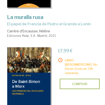
La muralla rusa
el papel de Francia de Pedro el Grande a Lenin
Carrère d'Encausse, Hélène
Ediciones Rialp, S.A.. Madrid, 2021
17,99 €
LIBRO
IBEROAMERICANO. Sin
Stock. Envío en 7/8
semanas.
COMPRAR