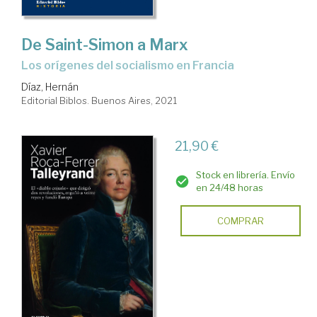
De Saint-Simon a Marx
los orígenes del socialismo en Francia
Díaz, Hernán
Editorial Biblos. Buenos Aires, 2021
21,90 €
Stock en librería. Envío
en 24/48 horas
COMPRAR