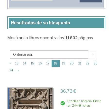
Resultados de su búsqueda
Mostrando
libros encontrados.
11602
páginas.
↑
(current)
«
13
14
15
16
17
18
19
20
21
22
23
24
»
36,73 €
Stock en librería. Envío
en 24/48 horas