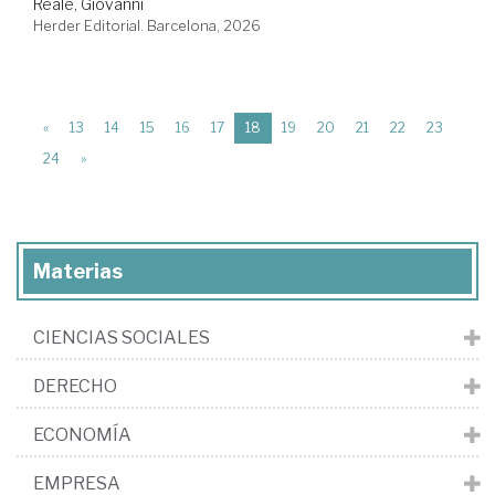
Reale, Giovanni
Herder Editorial. Barcelona, 2026
(current)
«
13
14
15
16
17
18
19
20
21
22
23
24
»
Materias
CIENCIAS SOCIALES
DERECHO
ECONOMÍA
EMPRESA