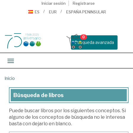
Iniciar sesión
Registrarse
ES
EUR
ESPAÑA PENINSULAR
0
Busqueda avanzada
Toggle navigation
Inicio
Búsqueda de libros
Búsqueda
de
Puede buscar libros por los siguientes conceptos. Si
libros
alguno de los conceptos de búsqueda no le interesa
basta con dejarlo en blanco.