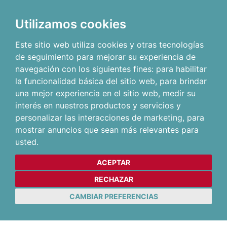
Utilizamos cookies
Este sitio web utiliza cookies y otras tecnologías
de seguimiento para mejorar su experiencia de
navegación con los siguientes fines:
para habilitar
la funcionalidad básica del sitio web
,
para brindar
una mejor experiencia en el sitio web
,
medir su
interés en nuestros productos y servicios y
personalizar las interacciones de marketing
,
para
mostrar anuncios que sean más relevantes para
usted
.
ACEPTAR
RECHAZAR
CAMBIAR PREFERENCIAS