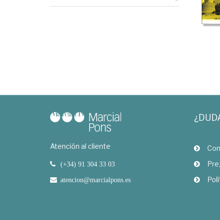
¿DUD
Atención al cliente
Com
Pre
(+34) 91 304 33 03
Polí
atencion@marcialpons.es