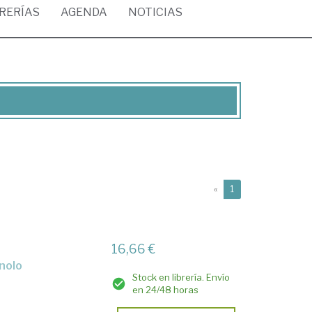
BRERÍAS
AGENDA
NOTICIAS
(current)
«
1
16,66 €
gnolo
Stock en librería. Envío
en 24/48 horas