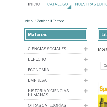
(CURRENT)
INICIO
CATÁLOGO
NUESTRAS
EDIT
Inicio
Zanichelli Editore
Materias
Li
Lib
de
CIENCIAS SOCIALES
Mos
la
edi
DERECHO
Zan
ECONOMÍA
Edi
EMPRESA
HISTORIA Y CIENCIAS
HUMANAS
OTRAS CATEGORÍAS