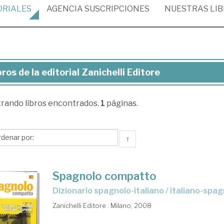
ORIALES
AGENCIA
SUSCRIPCIONES
NUESTRAS
LI
bros de la editorial Zanichelli Editore
ros
trando
libros encontrados.
1
páginas.
torial
ichelli
↑
tore
Spagnolo compatto
Dizionario spagnolo-italiano / italiano-spa
Zanichelli Editore . Milano, 2008