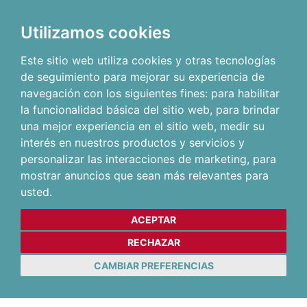
Utilizamos cookies
Este sitio web utiliza cookies y otras tecnologías
de seguimiento para mejorar su experiencia de
navegación con los siguientes fines:
para habilitar
la funcionalidad básica del sitio web
,
para brindar
una mejor experiencia en el sitio web
,
medir su
interés en nuestros productos y servicios y
personalizar las interacciones de marketing
,
para
mostrar anuncios que sean más relevantes para
usted
.
ACEPTAR
RECHAZAR
CAMBIAR PREFERENCIAS