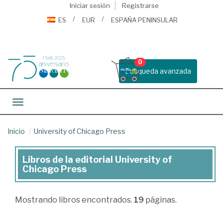
Iniciar sesión
Registrarse
ES
EUR
ESPAÑA PENINSULAR
0
Busqueda avanzada
Toggle navigation
Inicio
University of Chicago Press
Libros de la editorial University of
Libros
Chicago Press
de
la
Mostrando
libros encontrados.
19
páginas.
editorial