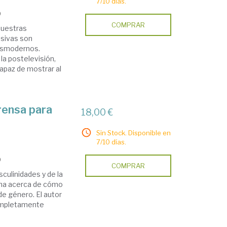
7/10 días.
9
COMPRAR
 nuestras
isivas son
osmodernos.
la postelevisión,
capaz de mostrar al
prensa para
18,00 €
Sin Stock. Disponible en
7/10 días.
9
COMPRAR
sculinidades y de la
iona acerca de cómo
de género. El autor
completamente