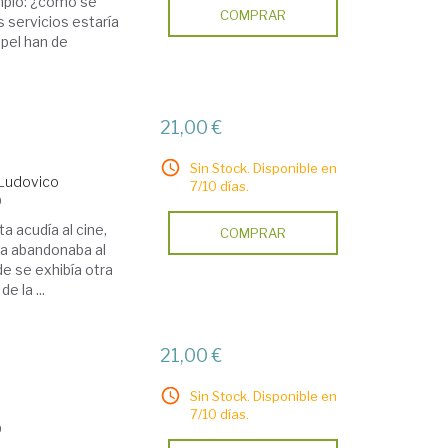
emplo: ¿cómo se
COMPRAR
s servicios estaría
apel han de
21,00 €
Sin Stock. Disponible en
 Ludovico
7/10 días.
9
a acudía al cine,
COMPRAR
la abandonaba al
de se exhibía otra
e la ...
21,00 €
Sin Stock. Disponible en
7/10 días.
9