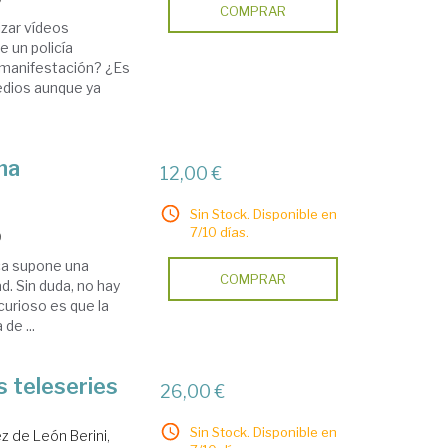
COMPRAR
izar vídeos
 un policía
a manifestación? ¿Es
edios aunque ya
una
12,00 €
Sin Stock. Disponible en
7/10 días.
9
ica supone una
COMPRAR
ad. Sin duda, no hay
curioso es que la
de ...
s teleseries
26,00 €
Sin Stock. Disponible en
z de León Berini,