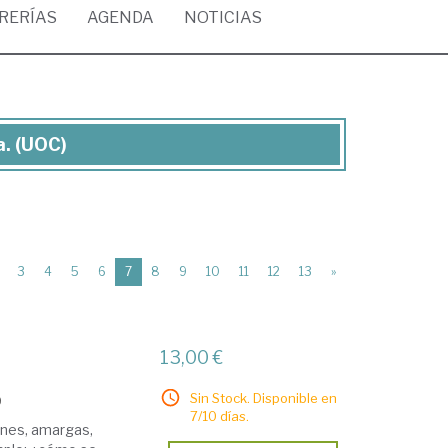
BRERÍAS
AGENDA
NOTICIAS
a. (UOC)
(current)
3
4
5
6
7
8
9
10
11
12
13
»
13,00 €
Sin Stock. Disponible en
9
7/10 días.
ones, amargas,