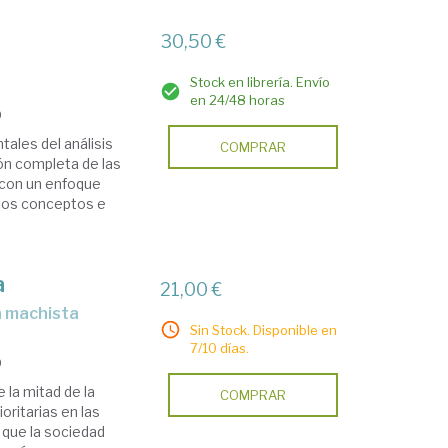
30,50 €
Stock en librería. Envío
en 24/48 horas
9
ales del análisis
COMPRAR
ión completa de las
con un enfoque
 los conceptos e
a
21,00 €
a machista
Sin Stock. Disponible en
7/10 días.
9
 la mitad de la
COMPRAR
oritarias en las
 que la sociedad