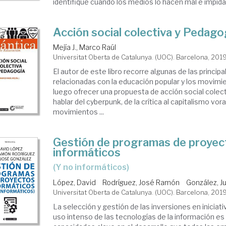
identifique cuándo los medios lo hacen mal e impida, a
Acción social colectiva y Pedago
Mejía J., Marco Raúl
Universitat Oberta de Catalunya. (UOC). Barcelona, 201
El autor de este libro recorre algunas de las princi
relacionadas con la educación popular y los movimie
luego ofrecer una propuesta de acción social colecti
hablar del cyberpunk, de la crítica al capitalismo vora
movimientos ...
Gestión de programas de proyec
informáticos
(y no informáticos)
López, David
Rodríguez, José Ramón
González, J
Universitat Oberta de Catalunya. (UOC). Barcelona, 201
La selección y gestión de las inversiones en iniciati
uso intenso de las tecnologías de la información es