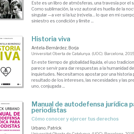
Este es un libro de atmósferas, una travesía por el s
Como sublimación, la voz autoral es huella de la no
singular —a ver si la luz (re)vela… lo que en mi cuerp
siniestro es condición y límite ...
Historia viva
Antela-Bernárdez, Borja
Universitat Oberta de Catalunya. (UOC). Barcelona, 201
En este tiempo de globalidad líquida, el uso tradicion
parece servir para dar respuestas a la humanidad d
inquietudes. Necesitamos apostar por una historia p
resultado de los intereses, las necesidades y las p
uno, conjugada ...
Manual de autodefensa jurídica p
periodistas
cómo conocer y ejercer tus derechos
Urbano, Patrick
Universitat Oberta de Catalunya. (UOC). Barcelona, 201