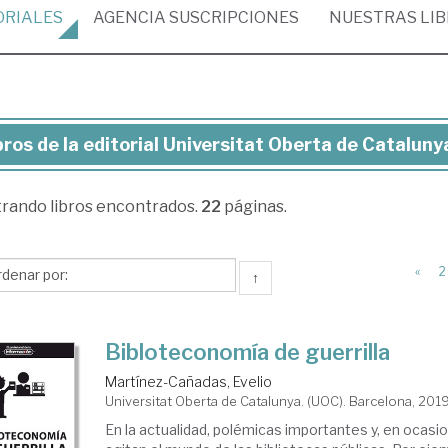
ORIALES
AGENCIA
SUSCRIPCIONES
NUESTRAS
LI
bros de la editorial Universitat Oberta de Cataluny
ros
trando
libros encontrados.
22
páginas.
torial
versitat
«
2
↑
erta
Bibloteconomía de guerrilla
alunya.
Martínez-Cañadas, Evelio
OC)
Universitat Oberta de Catalunya. (UOC). Barcelona, 201
En la actualidad, polémicas importantes y, en ocasi