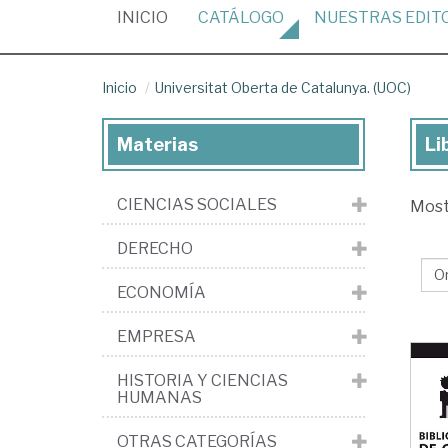
(CURRENT)
INICIO
CATÁLOGO
NUESTRAS
EDIT
Inicio
Universitat Oberta de Catalunya. (UOC)
Materias
Li
Lib
de
CIENCIAS SOCIALES
Mos
la
edi
DERECHO
Uni
ECONOMÍA
Ob
de
EMPRESA
Cat
HISTORIA Y CIENCIAS
(U
HUMANAS
OTRAS CATEGORÍAS