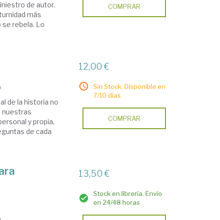
iniestro de autor.
COMPRAR
cturnidad más
o se rebela. Lo
12,00 €
Sin Stock. Disponible en
9
7/10 días.
al de la historia no
e nuestras
COMPRAR
ersonal y propia,
reguntas de cada
ara
13,50 €
Stock en librería. Envío
en 24/48 horas
9