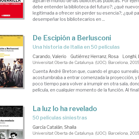
agitan el mundo de las bibliotecas públicas. Por ej
debe entender la biblioteca del futuro?; ¿qué nuevo
legitimada a ofrecer sin perder su esencia?; ¿qué p
desempeñar los bibliotecarios en ...
De Escipión a Berlusconi
una historia de Italia en 50 películas
Carando, Valerio
Gutiérrez Herranz, Rosa
Longhi,
Universitat Oberta de Catalunya. (UOC). Barcelona, 201
Cuenta André Breton que, cuando el grupo surrealist
acostumbraba a entrar comenzada la proyección, y 
poco tiempo para volver a irrumpir en otra sala, don
película, en cualquier momento de la función. Al final d
La luz lo ha revelado
50 películas siniestras
García Catalán, Shaila
Universitat Oberta de Catalunya. (UOC). Barcelona, 201