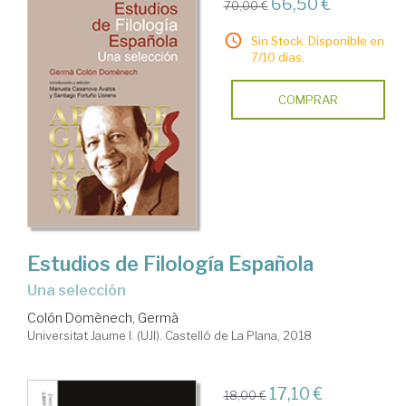
66,50 €
70,00 €
Sin Stock. Disponible en
7/10 días.
COMPRAR
Estudios de Filología Española
una selección
Colón Domènech, Germà
Universitat Jaume I. (UJI). Castelló de La Plana, 2018
17,10 €
18,00 €