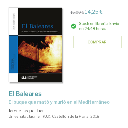
14,25 €
15,00 €
Stock en librería. Envío
en 24/48 horas
COMPRAR
El Baleares
el buque que mató y murió en el Mediterráneo
Jarque Jarque, Juan
Universitat Jaume I. (UJI). Castellón de la Plana, 2018