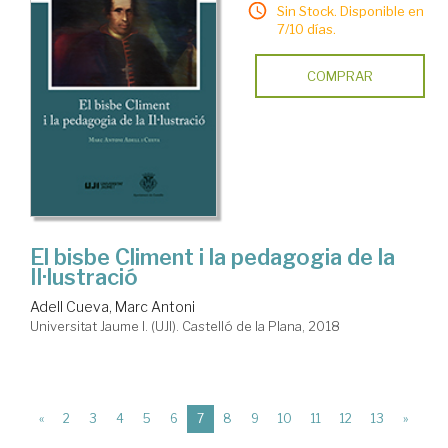
Sin Stock. Disponible en
7/10 días.
COMPRAR
El bisbe Climent i la pedagogia de la
Il·lustració
Adell Cueva, Marc Antoni
Universitat Jaume I. (UJI). Castelló de la Plana, 2018
(current)
«
2
3
4
5
6
7
8
9
10
11
12
13
»