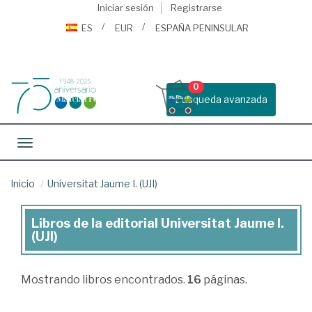
Iniciar sesión
Registrarse
ES
EUR
ESPAÑA PENINSULAR
0
Busqueda avanzada
Toggle navigation
Inicio
Universitat Jaume I. (UJI)
Libros de la editorial Universitat Jaume I.
Libros
(UJI)
de
la
Mostrando
libros encontrados.
16
páginas.
editorial