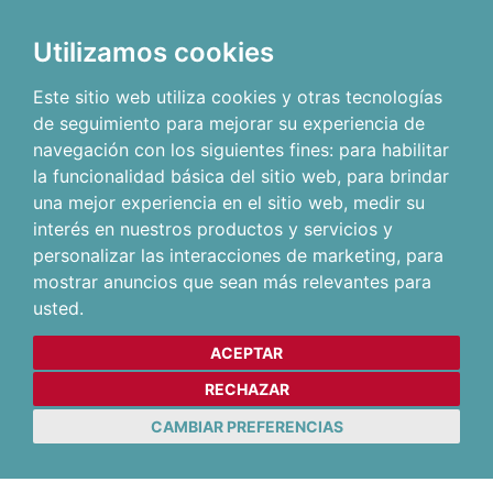
Utilizamos cookies
Este sitio web utiliza cookies y otras tecnologías
de seguimiento para mejorar su experiencia de
navegación con los siguientes fines:
para habilitar
la funcionalidad básica del sitio web
,
para brindar
una mejor experiencia en el sitio web
,
medir su
interés en nuestros productos y servicios y
personalizar las interacciones de marketing
,
para
mostrar anuncios que sean más relevantes para
usted
.
ACEPTAR
RECHAZAR
CAMBIAR PREFERENCIAS