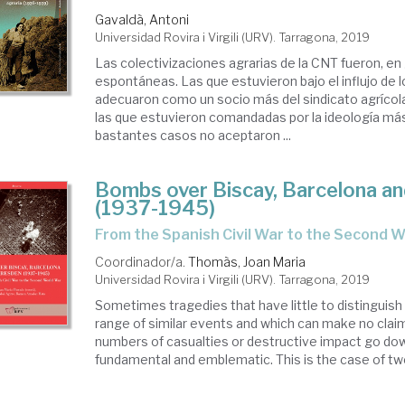
Gavaldà, Antoni
Universidad Rovira i Virgili (URV). Tarragona, 2019
Las colectivizaciones agrarias de la CNT fueron, en
espontáneas. Las que estuvieron bajo el influjo de l
adecuaron como un socio más del sindicato agrícola
las que estuvieron comandadas por la ideología más 
bastantes casos no aceptaron ...
Bombs over Biscay, Barcelona a
(1937-1945)
from the Spanish Civil War to the Second 
Coordinador/a.
Thomàs, Joan Maria
Universidad Rovira i Virgili (URV). Tarragona, 2019
Sometimes tragedies that have little to distinguis
range of similar events and which can make no clai
numbers of casualties or destructive impact go dow
fundamental and emblematic. This is the case of two 