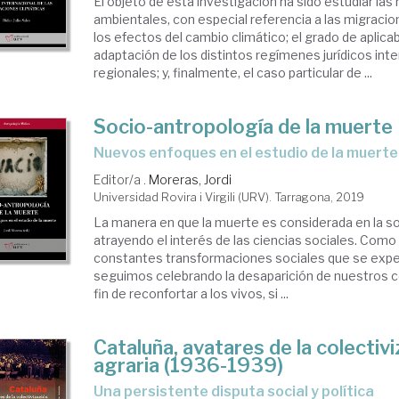
El objeto de esta investigación ha sido estudiar la
ambientales, con especial referencia a las migraci
los efectos del cambio climático; el grado de aplicab
adaptación de los distintos regímenes jurídicos int
regionales; y, finalmente, el caso particular de ...
Socio-antropología de la muerte
nuevos enfoques en el estudio de la muerte
Editor/a .
Moreras, Jordi
Universidad Rovira i Virgili (URV). Tarragona, 2019
La manera en que la muerte es considerada en la s
atrayendo el interés de las ciencias sociales. Como 
constantes transformaciones sociales que se exp
seguimos celebrando la desaparición de nuestros 
fin de reconfortar a los vivos, si ...
Cataluña, avatares de la colectiv
agraria (1936-1939)
una persistente disputa social y política