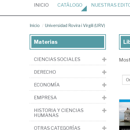
(CURRENT)
INICIO
CATÁLOGO
NUESTRAS
EDIT
Inicio
Universidad Rovira i Virgili (URV)
Materias
Li
Lib
de
CIENCIAS SOCIALES
Mos
la
edi
DERECHO
Uni
ECONOMÍA
Rov
i
EMPRESA
Virg
HISTORIA Y CIENCIAS
(U
HUMANAS
OTRAS CATEGORÍAS