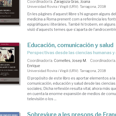
Coordinador/a.
Zaragoza Gras, Joana
Universidad Rovira i Virgili (URV). Tarragona, 2018
En les pàgines d’aquest llibre s’hi agrupen alguns d
medicina a Roma prenent com a referència les font
epigràfiques i literàries. També hi trobem, en algun
visió d’aquests temes que s’aparta de l’androcentris
Educación, comunicación y salud
perspectivas desde las ciencias humanas y 
Coordinador/a.
Comelles, Josep M.
Coordinador/a
Enrique
Universidad Rovira i Virgili (URV). Tarragona, 2018
El propósito de este libro es aportar elementos a la
comunicación, educación y salud desde las ciencia
sociales; Dicha reflexión resulta vital, ahora más q
en cuenta la enorme expansión de medios de comu
televisión o los ...
Sobreviure a les presons de Fran