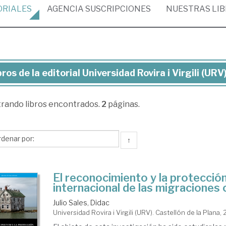
ORIALES
AGENCIA
SUSCRIPCIONES
NUESTRAS
LI
bros de la editorial Universidad Rovira i Virgili (URV
ros
trando
libros encontrados.
2
páginas.
torial
versidad
↑
ira
El reconocimiento y la protección
ili
internacional de las migraciones 
RV)
Julio Sales, Didac
Universidad Rovira i Virgili (URV). Castellón de la Plana,