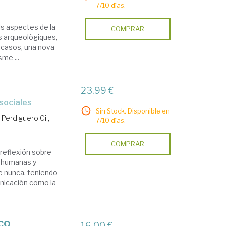
7/10 días.
els aspectes de la
COMPRAR
s arqueològiques,
s casos, una nova
me ...
23,99 €
sociales
Sin Stock. Disponible en
.
Perdiguero Gil,
7/10 días.
COMPRAR
 reflexión sobre
s humanas y
ue nunca, teniendo
nicación como la
co
16,00 €