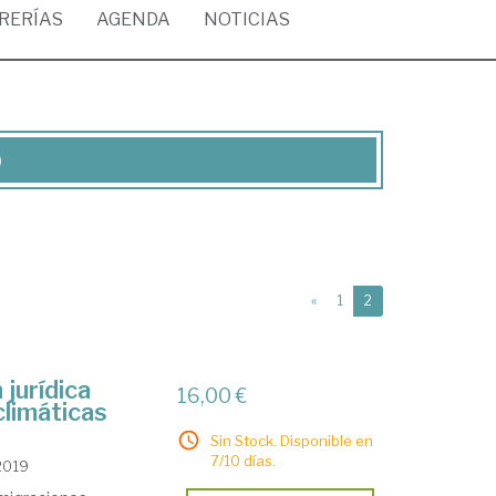
BRERÍAS
AGENDA
NOTICIAS
)
(current)
«
1
2
 jurídica
16,00 €
climáticas
Sin Stock. Disponible en
7/10 días.
 2019