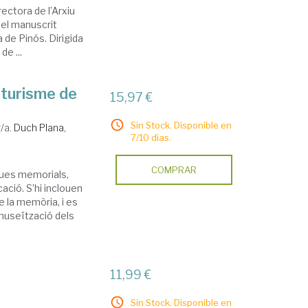
ectora de l’Arxiu
 el manuscrit
 de Pinós. Dirigida
de ...
 turisme de
15,97 €
Sin Stock. Disponible en
/a.
Duch Plana,
7/10 días.
COMPRAR
iques memorials,
ació. S’hi inclouen
 la memòria, i es
museïtzació dels
11,99 €
Sin Stock. Disponible en