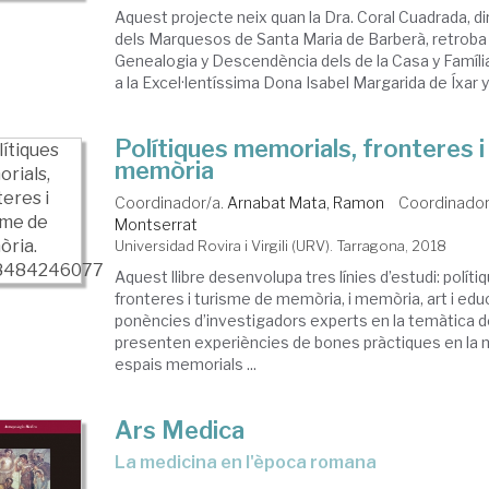
Aquest projecte neix quan la Dra. Coral Cuadrada, dir
dels Marquesos de Santa Maria de Barberà, retroba
Genealogia y Descendència dels de la Casa y Família
a la Excel·lentíssima Dona Isabel Margarida de Íxar y 
Polítiques memorials, fronteres i
memòria
Coordinador/a.
Arnabat Mata, Ramon
Coordinador
Montserrat
Universidad Rovira i Virgili (URV). Tarragona, 2018
Aquest llibre desenvolupa tres línies d’estudi: polít
fronteres i turisme de memòria, i memòria, art i educ
ponències d’investigadors experts en la temàtica de
presenten experiències de bones pràctiques en la 
espais memorials ...
Ars Medica
la medicina en l'època romana