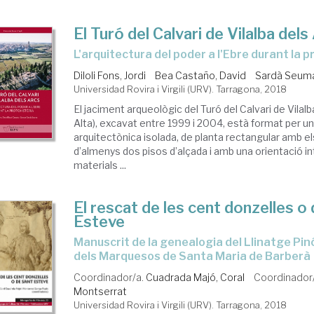
El Turó del Calvari de Vilalba dels
l'arquitectura del poder a l'Ebre durant la 
Diloli Fons, Jordi
Bea Castaño, David
Sardà Seum
Universidad Rovira i Virgili (URV). Tarragona, 2018
El jaciment arqueològic del Turó del Calvari de Vilalb
Alta), excavat entre 1999 i 2004, està format per u
arquitectònica isolada, de planta rectangular amb el
d’almenys dos pisos d’alçada i amb una orientació i
materials ...
El rescat de les cent donzelles o
Esteve
Manuscrit de la genealogia del Llinatge Pinós, 1620. Arxiu
dels Marquesos de Santa Maria de Barberà
Coordinador/a.
Cuadrada Majó, Coral
Coordinador
Montserrat
Universidad Rovira i Virgili (URV). Tarragona, 2018