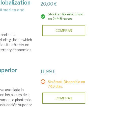
globalization
20,00 €
Stock en librería. Envío
en 24/48 horas
COMPRAR
 and has a
ncluding those which
es its effects on
 tertiary economies
uperior
11,99 €
Sin Stock. Disponible en
7/10 días.
 va asociada la
n los pilares de la
COMPRAR
cumento plantea la
a educación superior