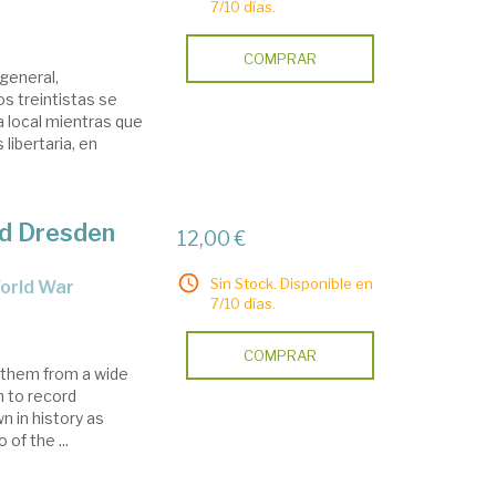
7/10 días.
COMPRAR
 general,
os treintistas se
 local mientras que
libertaria, en
nd Dresden
12,00 €
Sin Stock. Disponible en
World War
7/10 días.
COMPRAR
h them from a wide
m to record
n in history as
of the ...