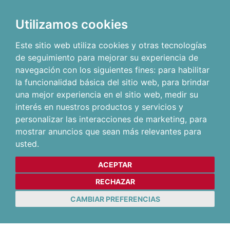
Utilizamos cookies
Este sitio web utiliza cookies y otras tecnologías
de seguimiento para mejorar su experiencia de
navegación con los siguientes fines:
para habilitar
la funcionalidad básica del sitio web
,
para brindar
una mejor experiencia en el sitio web
,
medir su
interés en nuestros productos y servicios y
personalizar las interacciones de marketing
,
para
mostrar anuncios que sean más relevantes para
usted
.
ACEPTAR
RECHAZAR
CAMBIAR PREFERENCIAS