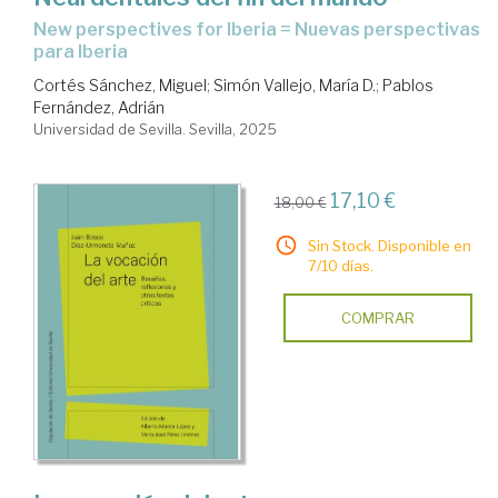
New perspectives for Iberia = Nuevas perspectivas
para Iberia
Cortés Sánchez, Miguel
;
Simón Vallejo, María D.
;
Pablos
Fernández, Adrián
Universidad de Sevilla. Sevilla, 2025
17,10 €
18,00 €
Sin Stock. Disponible en
7/10 días.
COMPRAR