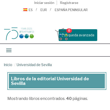
Iniciar sesión
Registrarse
ES
EUR
ESPAÑA PENINSULAR
0
Busqueda avanzada
Toggle navigation
Inicio
Universidad de Sevilla
Libros de la editorial Universidad de
Libros
Sevilla
de
la
Mostrando
libros encontrados.
40
páginas.
editorial