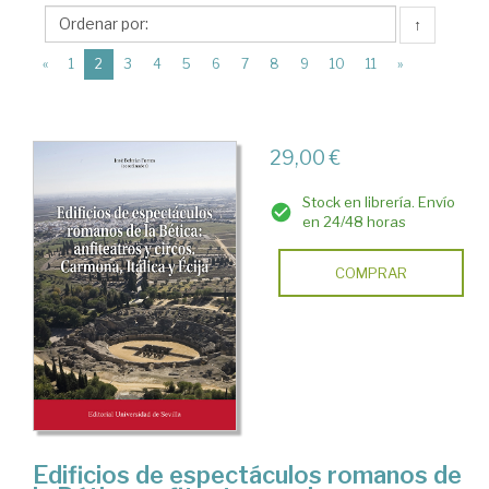
Universidad
↑
de
(current)
Sevilla
«
1
2
3
4
5
6
7
8
9
10
11
»
29,00 €
Stock en librería. Envío
en 24/48 horas
COMPRAR
Edificios de espectáculos romanos de