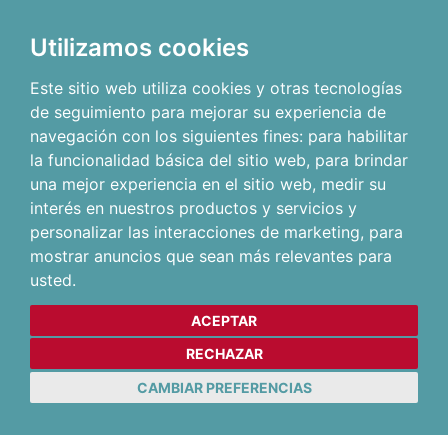
Utilizamos cookies
Este sitio web utiliza cookies y otras tecnologías
de seguimiento para mejorar su experiencia de
navegación con los siguientes fines:
para habilitar
la funcionalidad básica del sitio web
,
para brindar
una mejor experiencia en el sitio web
,
medir su
interés en nuestros productos y servicios y
personalizar las interacciones de marketing
,
para
mostrar anuncios que sean más relevantes para
usted
.
ACEPTAR
RECHAZAR
CAMBIAR PREFERENCIAS