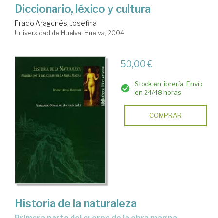
Diccionario, léxico y cultura
Prado Aragonés, Josefina
Universidad de Huelva. Huelva, 2004
50,00 €
Stock en librería. Envío
en 24/48 horas
COMPRAR
Historia de la naturaleza
primera parte del cuerpo de la obra magna