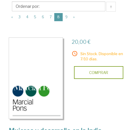
Universidad
↑
de
(current)
Huelva
«
3
4
5
6
7
8
9
»
20,00 €
Sin Stock. Disponible en
7/10 días.
COMPRAR