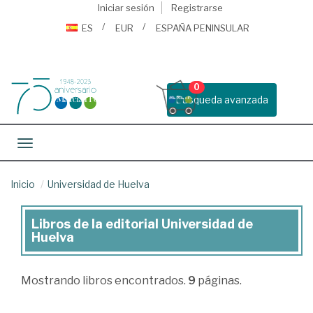
Iniciar sesión
Registrarse
ES
EUR
ESPAÑA PENINSULAR
0
Busqueda avanzada
Toggle navigation
Inicio
Universidad de Huelva
Libros de la editorial Universidad de
Libros
Huelva
de
la
Mostrando
libros encontrados.
9
páginas.
editorial