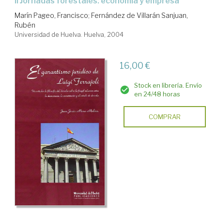
II Jornadas forestales: economía y empresa
Marín Pageo, Francisco
;
Fernández de Villarán Sanjuan,
Rubén
Universidad de Huelva. Huelva, 2004
16,00 €
Stock en librería. Envío
en 24/48 horas
COMPRAR