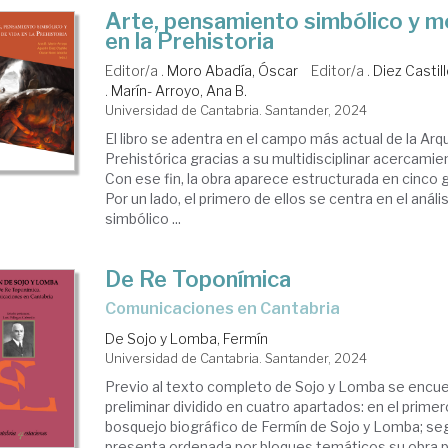
Arte, pensamiento simbólico y m
en la Prehistoria
Editor/a .
Moro Abadía, Óscar
Editor/a .
Diez Castil
.
Marín- Arroyo, Ana B.
Universidad de Cantabria. Santander, 2024
El libro se adentra en el campo más actual de la Ar
Prehistórica gracias a su multidisciplinar acercami
Con ese fin, la obra aparece estructurada en cinco 
Por un lado, el primero de ellos se centra en el anál
simbólico ...
De Re Toponímica
Comunicaciones en Cantabria
De Sojo y Lomba, Fermín
Universidad de Cantabria. Santander, 2024
Previo al texto completo de Sojo y Lomba se encue
preliminar dividido en cuatro apartados: en el prime
bosquejo biográfico de Fermín de Sojo y Lomba; s
presenta ordenada por bloques temáticos su obra pu