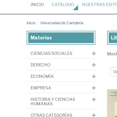
(CURRENT)
INICIO
CATÁLOGO
NUESTRAS
EDIT
Inicio
Universidad de Cantabria
Materias
Li
Lib
de
CIENCIAS SOCIALES
Mos
la
edi
DERECHO
Uni
ECONOMÍA
de
Can
EMPRESA
HISTORIA Y CIENCIAS
HUMANAS
OTRAS CATEGORÍAS