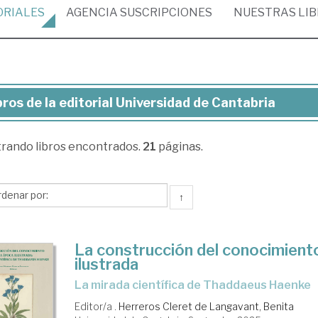
ORIALES
AGENCIA
SUSCRIPCIONES
NUESTRAS
LI
bros de la editorial Universidad de Cantabria
ros
trando
libros encontrados.
21
páginas.
torial
versidad
↑
tabria
La construcción del conocimiento
ilustrada
la mirada científica de Thaddaeus Haenke
Editor/a .
Herreros Cleret de Langavant, Benita