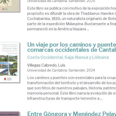
Universidad de Cantabria. Santander, 2025
Este libro se publica con motivo de la exposición 
propósito es difundir la obra de Thaddaeus Haenke (
Cochabamba, 1816), un naturalista originario de Bo
parte de la expedición Malaspina-Bustamante a finale
permaneció en la América hispana ...
Un viaje por los caminos y puente
comarcas occidentales de Canta
Costa Occidental, Saja-Nansa y Liébana
Villegas Cabredo, Luis
Universidad de Cantabria. Santander, 2024
Los caminos y puentes son esenciales para la ocup
transformación del territorio y el desarrollo de los 
que son hitos de nuestros paisajes, historia, patrim
memoria personal. Este libro narra la evolución de 
infraestructuras de transporte terrestre a ...
Entre Góngora y Menéndez Pela