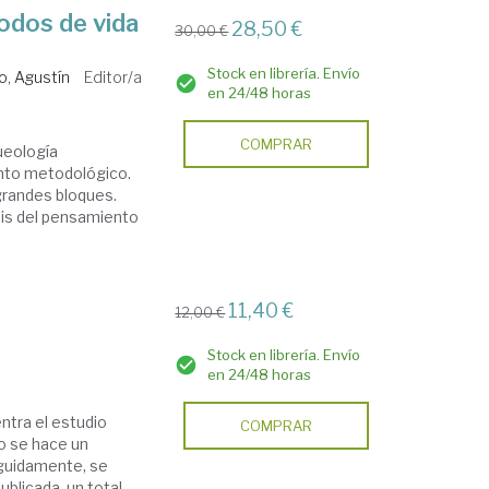
odos de vida
28,50 €
30,00 €
Stock en librería. Envío
lo, Agustín
Editor/a
en 24/48 horas
COMPRAR
queología
ento metodológico.
grandes bloques.
isis del pensamiento
11,40 €
12,00 €
Stock en librería. Envío
en 24/48 horas
ntra el estudio
COMPRAR
ro se hace un
eguidamente, se
blicada, un total