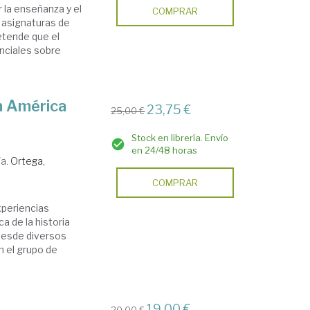
 la enseñanza y el
COMPRAR
s asignaturas de
retende que el
nciales sobre
en América
23,75 €
25,00 €
Stock en librería. Envío
en 24/48 horas
/a.
Ortega,
COMPRAR
xperiencias
a de la historia
l desde diversos
n el grupo de
19,00 €