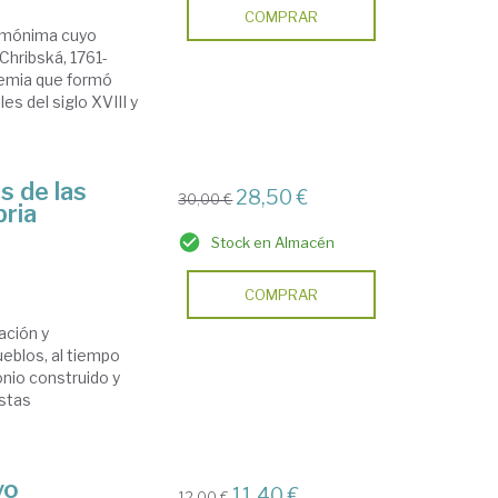
COMPRAR
homónima cuyo
Chribská, 1761-
hemia que formó
s del siglo XVIII y
s de las
28,50 €
30,00 €
bria
Stock en Almacén
COMPRAR
ación y
pueblos, al tiempo
onio construido y
estas
yo
11,40 €
12,00 €