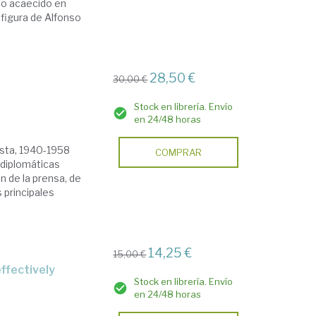
 lo acaecido en
 figura de Alfonso
28,50 €
30,00 €
Stock en librería. Envío
en 24/48 horas
uista, 1940-1958
COMPRAR
 diplomáticas
 de la prensa, de
s principales
14,25 €
15,00 €
ffectively
Stock en librería. Envío
en 24/48 horas