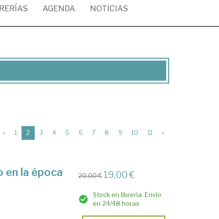
BRERÍAS
AGENDA
NOTICIAS
(current)
«
1
2
3
4
5
6
7
8
9
10
11
»
 en la época
19,00 €
20,00 €
Stock en librería. Envío
en 24/48 horas