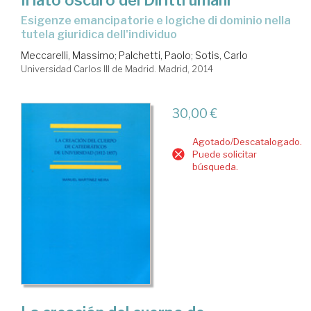
Il lato oscuro dei Diritti umani
esigenze emancipatorie e logiche di dominio nella
tutela giuridica dell'individuo
Meccarelli, Massimo
;
Palchetti, Paolo
;
Sotis, Carlo
Universidad Carlos III de Madrid. Madrid, 2014
30,00 €
Agotado/Descatalogado.
Puede solicitar
búsqueda.