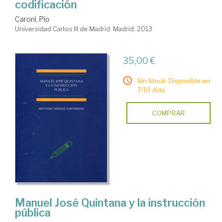
codificación
Caroni, Pío
Universidad Carlos III de Madrid. Madrid, 2013
35,00 €
Sin Stock. Disponible en
7/10 días.
COMPRAR
Manuel José Quintana y la instrucción
pública