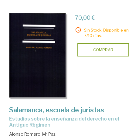
70,00 €
Sin Stock. Disponible en
7/10 días.
COMPRAR
Salamanca, escuela de juristas
estudios sobre la enseñanza del derecho en el
Antiguo Régimen
Alonso Romero, Mª Paz