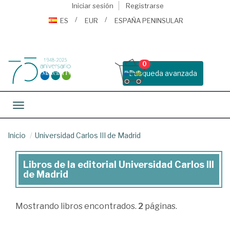
Iniciar sesión
Registrarse
ES
EUR
ESPAÑA PENINSULAR
0
Busqueda avanzada
Toggle navigation
Inicio
Universidad Carlos III de Madrid
Libros de la editorial Universidad Carlos III
Libros
de Madrid
de
la
Mostrando
libros encontrados.
2
páginas.
editorial