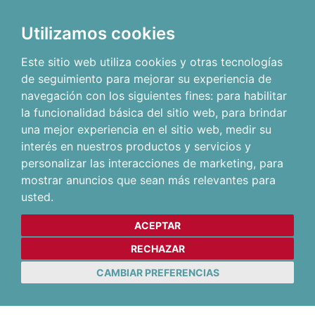
Utilizamos cookies
Este sitio web utiliza cookies y otras tecnologías
de seguimiento para mejorar su experiencia de
navegación con los siguientes fines:
para habilitar
la funcionalidad básica del sitio web
,
para brindar
una mejor experiencia en el sitio web
,
medir su
interés en nuestros productos y servicios y
personalizar las interacciones de marketing
,
para
mostrar anuncios que sean más relevantes para
usted
.
ACEPTAR
RECHAZAR
CAMBIAR PREFERENCIAS