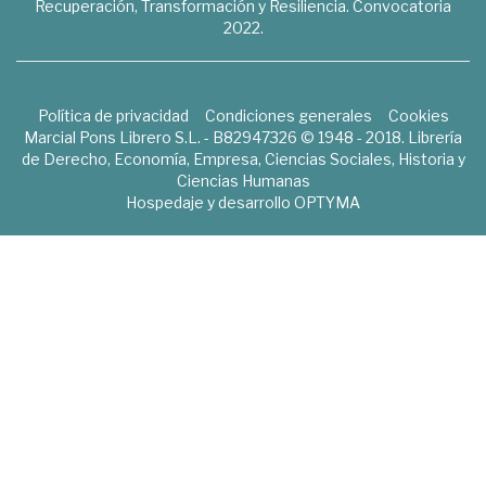
Recuperación, Transformación y Resiliencia. Convocatoria
2022.
Política de privacidad
Condiciones generales
Cookies
Marcial Pons Librero S.L. - B82947326 © 1948 - 2018. Librería
de Derecho, Economía, Empresa, Ciencias Sociales, Historia y
Ciencias Humanas
Hospedaje y desarrollo
OPTYMA