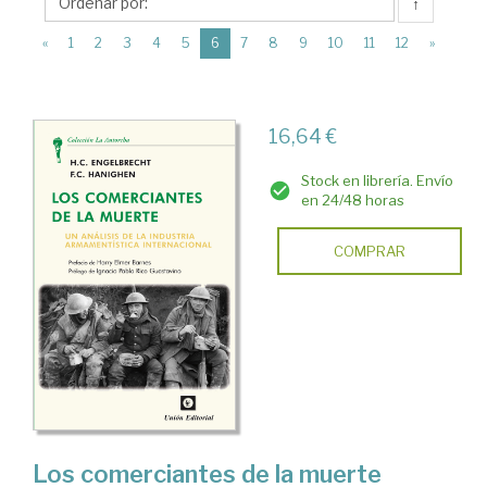
Unión
↑
Editorial
(current)
«
1
2
3
4
5
6
7
8
9
10
11
12
»
16,64 €
Stock en librería. Envío
en 24/48 horas
COMPRAR
Los comerciantes de la muerte