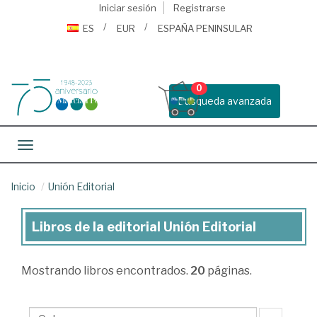
Iniciar sesión
Registrarse
ES
EUR
ESPAÑA PENINSULAR
0
Busqueda avanzada
Toggle navigation
Inicio
Unión Editorial
Libros de la editorial Unión Editorial
Libros
de
Mostrando
libros encontrados.
20
páginas.
la
editorial