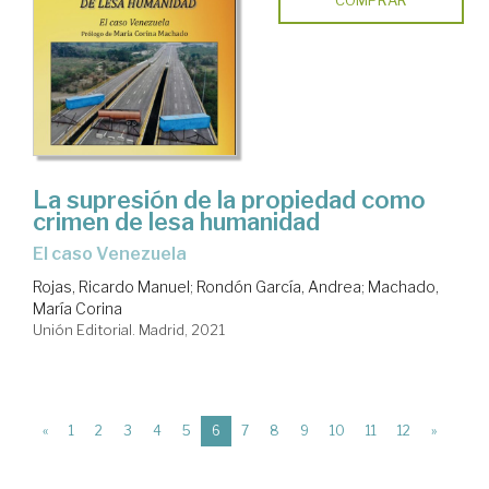
La supresión de la propiedad como
crimen de lesa humanidad
el caso Venezuela
Rojas, Ricardo Manuel
;
Rondón García, Andrea
;
Machado,
María Corina
Unión Editorial. Madrid, 2021
(current)
«
1
2
3
4
5
6
7
8
9
10
11
12
»