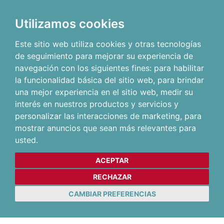
Utilizamos cookies
Este sitio web utiliza cookies y otras tecnologías
de seguimiento para mejorar su experiencia de
navegación con los siguientes fines:
para habilitar
la funcionalidad básica del sitio web
,
para brindar
una mejor experiencia en el sitio web
,
medir su
interés en nuestros productos y servicios y
personalizar las interacciones de marketing
,
para
mostrar anuncios que sean más relevantes para
usted
.
ACEPTAR
RECHAZAR
CAMBIAR PREFERENCIAS