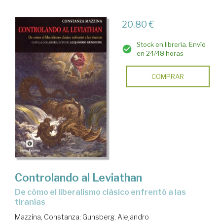
20,80 €
Stock en librería. Envío
en 24/48 horas
COMPRAR
Controlando al Leviathan
De cómo el liberalismo clásico enfrentó a las
tiranías
Mazzina, Constanza
;
Gunsberg, Alejandro