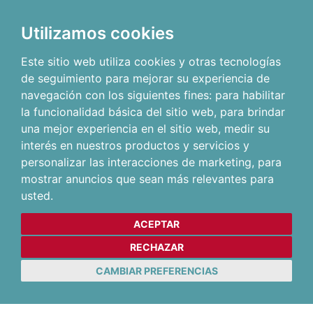
Utilizamos cookies
Este sitio web utiliza cookies y otras tecnologías
de seguimiento para mejorar su experiencia de
navegación con los siguientes fines:
para habilitar
la funcionalidad básica del sitio web
,
para brindar
una mejor experiencia en el sitio web
,
medir su
interés en nuestros productos y servicios y
personalizar las interacciones de marketing
,
para
mostrar anuncios que sean más relevantes para
usted
.
ACEPTAR
RECHAZAR
CAMBIAR PREFERENCIAS