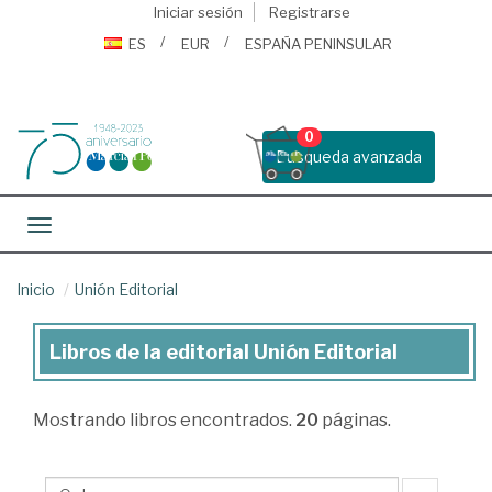
Iniciar sesión
Registrarse
ES
EUR
ESPAÑA PENINSULAR
0
Busqueda avanzada
Toggle navigation
Inicio
Unión Editorial
Libros de la editorial Unión Editorial
Libros
de
Mostrando
libros encontrados.
20
páginas.
la
editorial