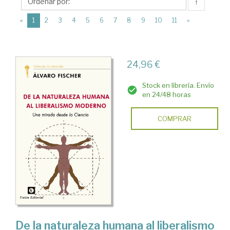
Unión
↑
Editorial
(current)
«
1
2
3
4
5
6
7
8
9
10
11
»
24,96 €
Stock en librería. Envío
en 24/48 horas
COMPRAR
De la naturaleza humana al liberalismo