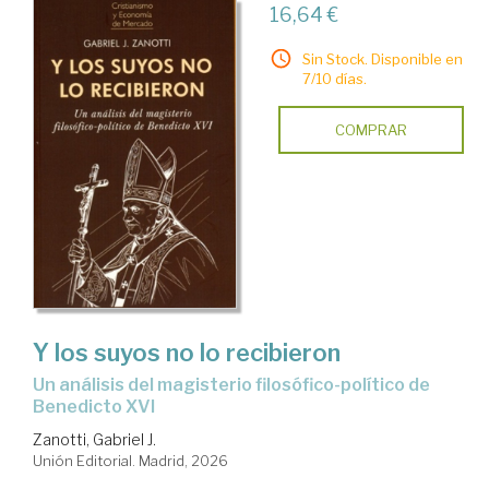
16,64 €
Sin Stock. Disponible en
7/10 días.
COMPRAR
Y los suyos no lo recibieron
Un análisis del magisterio filosófico-político de
Benedicto XVI
Zanotti, Gabriel J.
Unión Editorial. Madrid, 2026