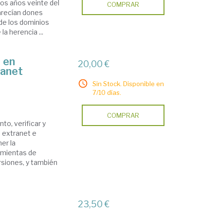
los años veinte del
COMPRAR
arecían dones
 de los dominios
a herencia ...
 en
20,00 €
ranet
Sin Stock. Disponible en
7/10 días.
COMPRAR
to, verificar y
 extranet e
er la
amientas de
siones, y también
23,50 €