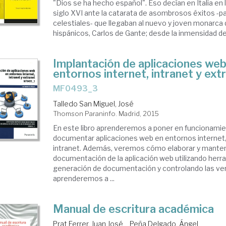
"Dios se ha hecho español". Eso decían en Italia en 
siglo XVI ante la catarata de asombrosos éxitos -p
celestiales- que llegaban al nuevo y joven monarca
hispánicos, Carlos de Gante; desde la inmensidad de l
Implantación de aplicaciones web
entornos internet, intranet y ext
MF0493_3
Talledo San Miguel, José
Thomson Paraninfo. Madrid, 2015
En este libro aprenderemos a poner en funcionamien
documentar aplicaciones web en entornos internet,
intranet. Además, veremos cómo elaborar y manten
documentación de la aplicación web utilizando herr
generación de documentación y controlando las ver
aprenderemos a ...
Manual de escritura académica
Prat Ferrer, Juan José
Peña Delgado, Ángel