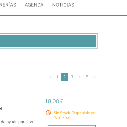
BRERÍAS
AGENDA
NOTICIAS
(current)
«
1
2
3
4
5
»
18,00 €
de
Sin Stock. Disponible en
7/10 días.
 de ayuda para los