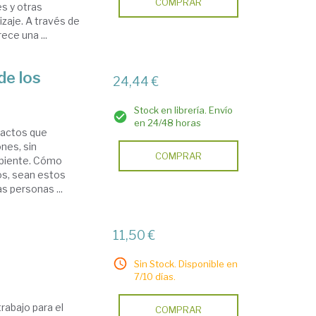
COMPRAR
es y otras
izaje. A través de
ece una ...
de los
24,44 €
Stock en librería. Envío
en 24/48 horas
pactos que
nes, sin
COMPRAR
mbiente. Cómo
os, sean estos
s personas ...
11,50 €
Sin Stock. Disponible en
7/10 días.
rabajo para el
COMPRAR