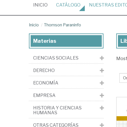
(CURRENT)
INICIO
CATÁLOGO
NUESTRAS
EDIT
Inicio
Thomson Paraninfo
Materias
Li
Lib
de
CIENCIAS SOCIALES
Mos
la
edi
DERECHO
Th
ECONOMÍA
Par
EMPRESA
HISTORIA Y CIENCIAS
HUMANAS
OTRAS CATEGORÍAS