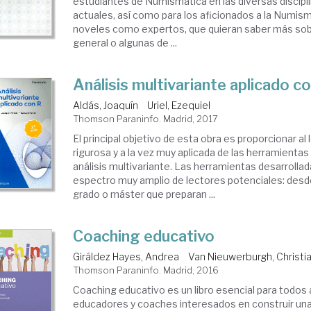
estudiantes de Numismática en las diversas discip
actuales, así como para los aficionados a la Numism
noveles como expertos, que quieran saber más sob
general o algunas de ...
Análisis multivariante aplicado c
Aldás, Joaquín
Uriel, Ezequiel
Thomson Paraninfo. Madrid, 2017
El principal objetivo de esta obra es proporcionar al 
rigurosa y a la vez muy aplicada de las herramientas
análisis multivariante. Las herramientas desarrolla
espectro muy amplio de lectores potenciales: desd
grado o máster que preparan ...
Coaching educativo
Giráldez Hayes, Andrea
Van Nieuwerburgh, Christi
Thomson Paraninfo. Madrid, 2016
Coaching educativo es un libro esencial para todos 
educadores y coaches interesados en construir una 