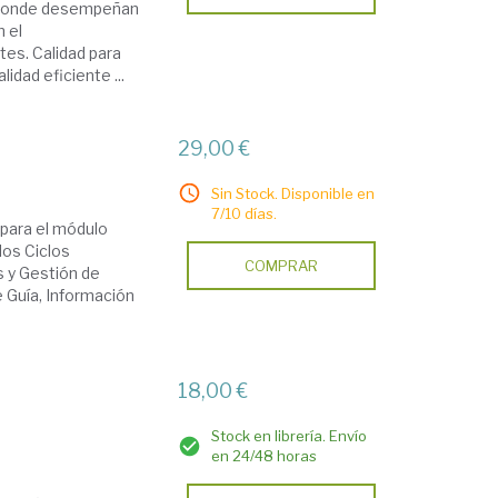
s donde desempeñan
n el
es. Calidad para
dad eficiente ...
29,00 €
Sin Stock. Disponible en
7/10 días.
 para el módulo
los Ciclos
COMPRAR
s y Gestión de
e Guía, Información
18,00 €
Stock en librería. Envío
en 24/48 horas