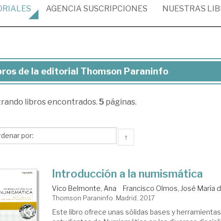
ORIALES
AGENCIA
SUSCRIPCIONES
NUESTRAS
LI
bros de la editorial Thomson Paraninfo
ros
trando
libros encontrados.
5
páginas.
torial
omson
↑
aninfo
Introducción a la numismática
Vico Belmonte, Ana
Francisco Olmos, José María 
Thomson Paraninfo. Madrid, 2017
Este libro ofrece unas sólidas bases y herramientas