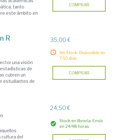
linas académicas
COMPRAR
ática, tanto
re este ámbito en
on R
35,00 €
Sin Stock. Disponible en
7/10 días.
lector una visión
 estadísticas de
COMPRAR
das cubren un
e estudiantes de
24,50 €
an
Stock en librería. Envío
en 24/48 horas
aquellos
cultura del