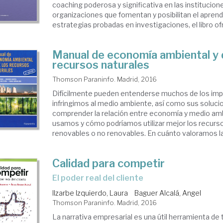
coaching poderosa y significativa en las institucion
organizaciones que fomentan y posibilitan el aprend
estrategias probadas en investigaciones, el libro ofr
Manual de economía ambiental y 
recursos naturales
Thomson Paraninfo. Madrid, 2016
Difícilmente pueden entenderse muchos de los im
infringimos al medio ambiente, así como sus solucio
comprender la relación entre economía y medio a
usamos y cómo podríamos utilizar mejor los recurs
renovables o no renovables. En cuánto valoramos la
Calidad para competir
el poder real del cliente
Ilzarbe Izquierdo, Laura
Baguer Alcalá, Angel
Thomson Paraninfo. Madrid, 2016
La narrativa empresarial es una útil herramienta de t