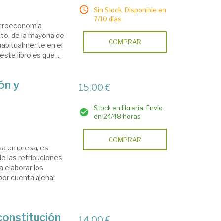
Sin Stock. Disponible en
7/10 días.
microeconomía
nto, de la mayoría de
COMPRAR
habitualmente en el
ste libro es que ...
ón y
15,00 €
Stock en librería. Envío
en 24/48 horas
COMPRAR
una empresa, es
e las retribuciones
a elaborar los
por cuenta ajena;
constitución
14,00 €