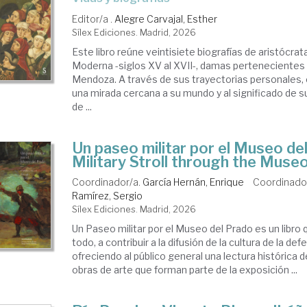
Editor/a .
Alegre Carvajal, Esther
Sílex Ediciones. Madrid, 2026
Este libro reúne veintisiete biografías de aristócrat
Moderna -siglos XV al XVII-, damas pertenecientes 
Mendoza. A través de sus trayectorias personales,
una mirada cercana a su mundo y al significado de s
de ...
Un paseo militar por el Museo de
Military Stroll through the Muse
Coordinador/a.
García Hernán, Enrique
Coordinado
Ramírez, Sergio
Sílex Ediciones. Madrid, 2026
Un Paseo militar por el Museo del Prado es un libro 
todo, a contribuir a la difusión de la cultura de la def
ofreciendo al público general una lectura histórica 
obras de arte que forman parte de la exposición ...