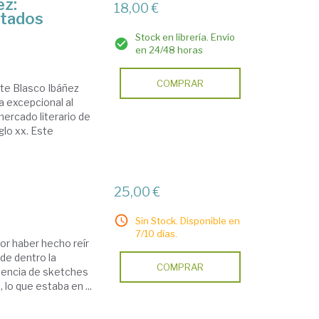
ez:
18,00 €
stados
Stock en librería. Envío
en 24/48 horas
COMPRAR
nte Blasco Ibáñez
 excepcional al
mercado literario de
glo xx. Este
25,00 €
Sin Stock. Disponible en
7/10 días.
or haber hecho reír
de dentro la
COMPRAR
iencia de sketches
lo que estaba en ...