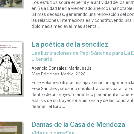
Los estudios sobre el perfil y la actividad de los 
en Baja Edad Media vienen adquiriendo una notable 
últimas décadas, generando una renovación del co
las relaciones internacionales y constituyendo una 'n
diplomacia medieval, más atenta ...
La poética de la sencillez
Las ilustraciones de Pepi Sánchez para La Estafeta
Literaria
Aparicio González, María Jesús
Sílex Ediciones. Madrid, 2026
Este volumen ofrece una aproximación rigurosa a la
Pepi Sánchez, situando sus ilustraciones para La Es
dentro de un proyecto artístico plenamente coherent
análisis de su trayectoria pictórica y de las constan
definen, el libro ...
Damas de la Casa de Mendoza
Vidas y biografías