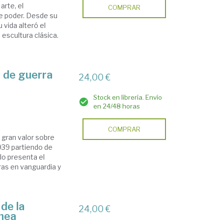
arte, el
COMPRAR
e poder. Desde su
 vida alteró el
 escultura clásica.
a de guerra
24,00 €
Stock en librería. Envío
en 24/48 horas
COMPRAR
 gran valor sobre
1939 partiendo de
lo presenta el
ras en vanguardia y
de la
24,00 €
nea