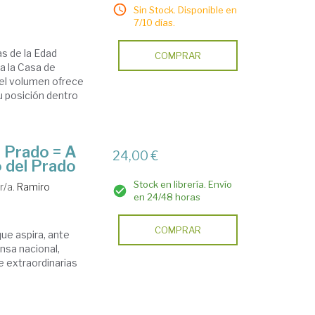
Sin Stock. Disponible en
7/10 días.
as de la Edad
COMPRAR
a la Casa de
 el volumen ofrece
u posición dentro
l Prado = A
24,00 €
o del Prado
Stock en librería. Envío
r/a.
Ramiro
en 24/48 horas
COMPRAR
que aspira, ante
ensa nacional,
de extraordinarias