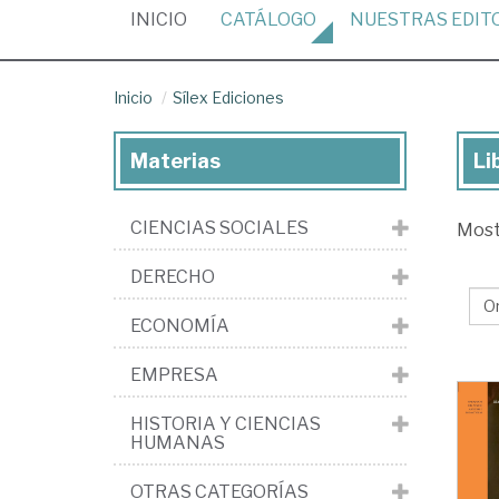
(CURRENT)
INICIO
CATÁLOGO
NUESTRAS
EDIT
Inicio
Sílex Ediciones
Materias
Li
Lib
de
CIENCIAS SOCIALES
Mos
la
edi
DERECHO
Síl
ECONOMÍA
Edi
EMPRESA
HISTORIA Y CIENCIAS
HUMANAS
OTRAS CATEGORÍAS