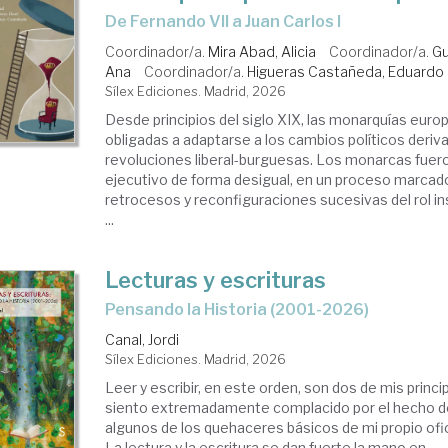
De Fernando VII a Juan Carlos I
Coordinador/a.
Mira Abad, Alicia
Coordinador/a.
Gu
Ana
Coordinador/a.
Higueras Castañeda, Eduardo
Sílex Ediciones. Madrid, 2026
Desde principios del siglo XIX, las monarquías euro
obligadas a adaptarse a los cambios políticos deriv
revoluciones liberal-burguesas. Los monarcas fuer
ejecutivo de forma desigual, en un proceso marcad
retrocesos y reconfiguraciones sucesivas del rol in
...
Lecturas y escrituras
Pensando la Historia (2001-2026)
Canal, Jordi
Sílex Ediciones. Madrid, 2026
Leer y escribir, en este orden, son dos de mis princ
siento extremadamente complacido por el hecho d
algunos de los quehaceres básicos de mi propio ofic
La lectura y la escritura se dan fuerte la mano en ...