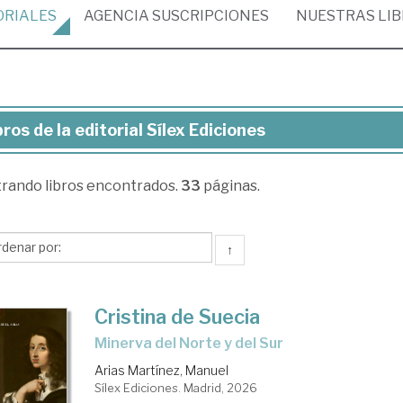
ORIALES
AGENCIA
SUSCRIPCIONES
NUESTRAS
LI
bros de la editorial Sílex Ediciones
ros
trando
libros encontrados.
33
páginas.
torial
ex
↑
ciones
Cristina de Suecia
Minerva del Norte y del Sur
Arias Martínez, Manuel
Sílex Ediciones. Madrid, 2026