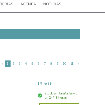
BRERÍAS
AGENDA
NOTICIAS
(current)
«
1
2
3
4
5
6
7
8
9
10
11
»
19,50 €
Stock en librería. Envío
en 24/48 horas