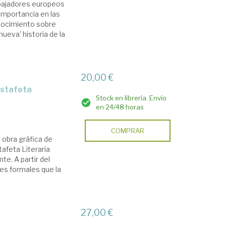
embajadores europeos
importancia en las
nocimiento sobre
ueva' historia de la
20,00 €
Stock en librería. Envío
en 24/48 horas
COMPRAR
 obra gráfica de
tafeta Literaria
e. A partir del
tes formales que la
27,00 €