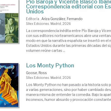
Pío Baroja y Vicente Blasco Ibáñ
Correspondencia editorial con E
Unidos
Editor/a .
Ariza González, Fernando
Sílex Ediciones. Madrid, 2026
La correspondencia inédita entre Pío Baroja y Vice
con sus editores norteamericanos abre una ventana
modo en que la narrativa española se insertó en el 
Estados Unidos durante las primeras décadas del si
volumen reúne cartas ...
Los Monty Python
Goose, Ross
Sílex Ediciones. Madrid, 2026
Los Monty Python no han pasado a la historia solo p
a varias generaciones, sino por haber cambiado des
manera misma de entender la comedia. Bajo la apar
inconexos, humor absurdo y provocación constante, 