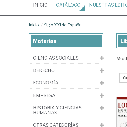
(CURRENT)
INICIO
CATÁLOGO
NUESTRAS
EDIT
Inicio
Siglo XXI de España
Materias
Li
Lib
de
CIENCIAS SOCIALES
Mos
la
edi
DERECHO
Sig
ECONOMÍA
XX
de
EMPRESA
Es
HISTORIA Y CIENCIAS
HUMANAS
OTRAS CATEGORÍAS