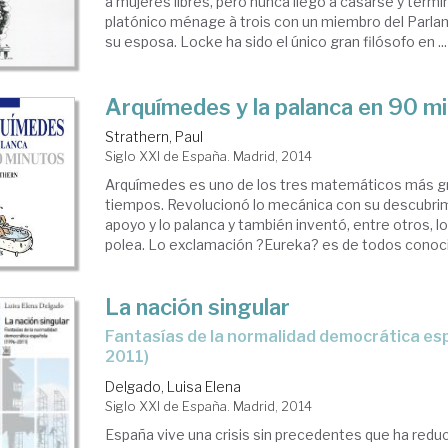
a mujeres libres, pero nunca llegó a casarse y termi
platónico ménage à trois con un miembro del Parla
su esposa. Locke ha sido el único gran filósofo en ...
Arquímedes y la palanca en 90 m
Strathern, Paul
Siglo XXI de España. Madrid, 2014
Arquímedes es uno de los tres matemáticos más g
tiempos. Revolucionó lo mecánica con su descubrim
apoyo y lo palanca y también inventó, entre otros, l
polea. Lo exclamación ?Eureka? es de todos conocid
La nación singular
fantasías de la normalidad democrática española (1996-
2011)
Delgado, Luisa Elena
Siglo XXI de España. Madrid, 2014
España vive una crisis sin precedentes que ha redu