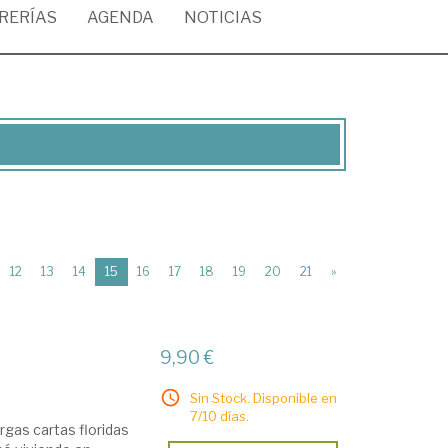
BRERÍAS
AGENDA
NOTICIAS
(current)
12
13
14
15
16
17
18
19
20
21
»
9,90 €
Sin Stock. Disponible en
7/10 días.
rgas cartas floridas