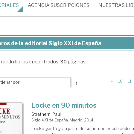
ORIALES
AGENCIA
SUSCRIPCIONES
NUESTRAS
LI
bros de la editorial Siglo XXI de España
ros
trando
libros encontrados.
30
páginas.
torial
lo
«
10
11
↑
I
Locke en 90 minutos
paña
Strathern, Paul
Siglo XXI de España. Madrid, 2014
Locke gastó gran parte de su tiempo escribiendo la