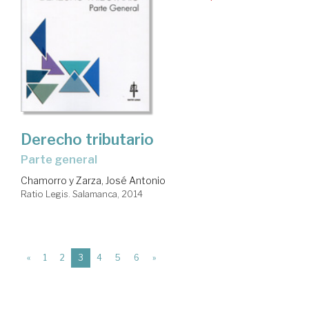
Derecho tributario
parte general
Chamorro y Zarza, José Antonio
Ratio Legis. Salamanca, 2014
(current)
«
1
2
3
4
5
6
»