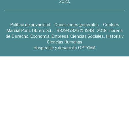
2022.
Política de privacidad
Condiciones generales
Cookies
Marcial Pons Librero S.L. - B82947326 © 1948 - 2018. Librería
de Derecho, Economía, Empresa, Ciencias Sociales, Historia y
Ciencias Humanas
Hospedaje y desarrollo
OPTYMA