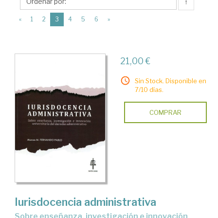
Ratio
↑
Legis
(current)
«
1
2
3
4
5
6
»
21,00 €
Sin Stock. Disponible en
7/10 días.
COMPRAR
Iurisdocencia administrativa
sobre enseñanza, investigación e innovación