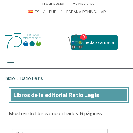
Iniciar sesión
Registrarse
ES
EUR
ESPAÑA PENINSULAR
0
Busqueda avanzada
Toggle navigation
Inicio
Ratio Legis
Libros de la editorial Ratio Legis
Libros
de
Mostrando
libros encontrados.
6
páginas.
la
editorial