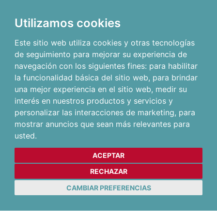
Utilizamos cookies
Este sitio web utiliza cookies y otras tecnologías
de seguimiento para mejorar su experiencia de
navegación con los siguientes fines:
para habilitar
la funcionalidad básica del sitio web
,
para brindar
una mejor experiencia en el sitio web
,
medir su
interés en nuestros productos y servicios y
personalizar las interacciones de marketing
,
para
mostrar anuncios que sean más relevantes para
usted
.
ACEPTAR
RECHAZAR
CAMBIAR PREFERENCIAS