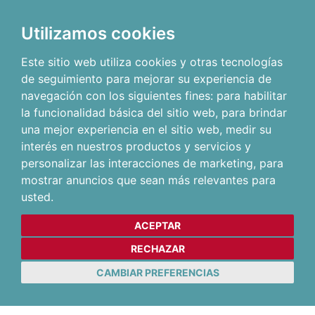
Utilizamos cookies
Este sitio web utiliza cookies y otras tecnologías
de seguimiento para mejorar su experiencia de
navegación con los siguientes fines:
para habilitar
la funcionalidad básica del sitio web
,
para brindar
una mejor experiencia en el sitio web
,
medir su
interés en nuestros productos y servicios y
personalizar las interacciones de marketing
,
para
mostrar anuncios que sean más relevantes para
usted
.
ACEPTAR
RECHAZAR
CAMBIAR PREFERENCIAS