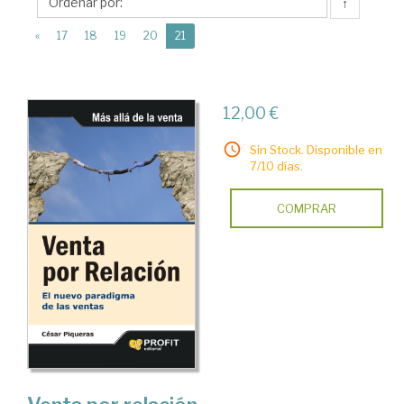
Profit
↑
Editorial
(current)
«
17
18
19
20
21
12,00 €
Sin Stock. Disponible en
7/10 días.
COMPRAR