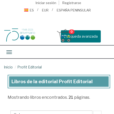
Iniciar sesión
Registrarse
ES
EUR
ESPAÑA PENINSULAR
0
Busqueda avanzada
Toggle navigation
Inicio
Profit Editorial
Libros de la editorial Profit Editorial
Libros
de
Mostrando
libros encontrados.
21
páginas.
la
editorial