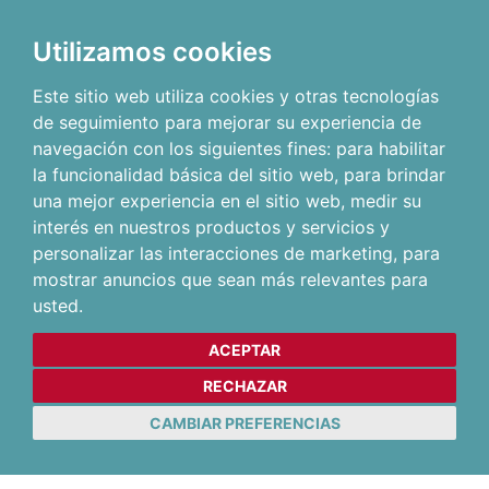
Utilizamos cookies
Este sitio web utiliza cookies y otras tecnologías
de seguimiento para mejorar su experiencia de
navegación con los siguientes fines:
para habilitar
la funcionalidad básica del sitio web
,
para brindar
una mejor experiencia en el sitio web
,
medir su
interés en nuestros productos y servicios y
personalizar las interacciones de marketing
,
para
mostrar anuncios que sean más relevantes para
usted
.
ACEPTAR
RECHAZAR
CAMBIAR PREFERENCIAS