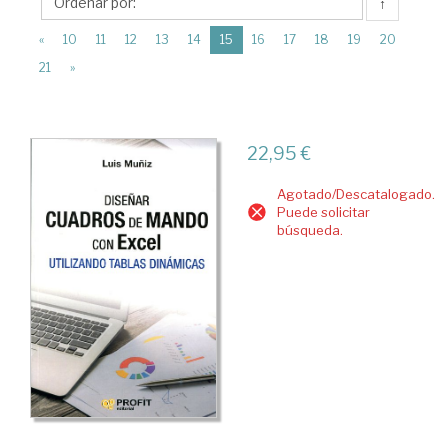
Profit
↑
Editorial
(current)
«
10
11
12
13
14
15
16
17
18
19
20
21
»
22,95 €
Agotado/Descatalogado.
Puede solicitar
búsqueda.