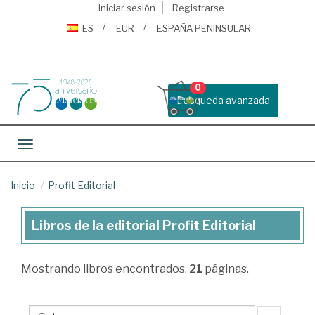
Iniciar sesión
Registrarse
ES
EUR
ESPAÑA PENINSULAR
0
Busqueda avanzada
Toggle navigation
Inicio
Profit Editorial
Libros de la editorial Profit Editorial
Libros
de
Mostrando
libros encontrados.
21
páginas.
la
editorial