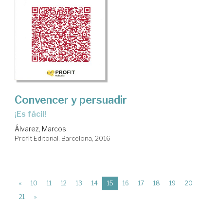
Convencer y persuadir
¡es fácil!
Álvarez, Marcos
Profit Editorial. Barcelona, 2016
(current)
«
10
11
12
13
14
15
16
17
18
19
20
21
»