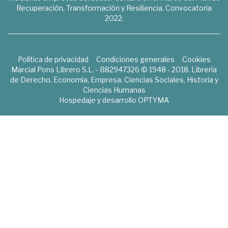
Recuperación, Transformación y Resiliencia. Convocatoria
2022.
Política de privacidad
Condiciones generales
Cookies
Marcial Pons Librero S.L. - B82947326 © 1948 - 2018. Librería
de Derecho, Economía, Empresa, Ciencias Sociales, Historia y
Ciencias Humanas
Hospedaje y desarrollo
OPTYMA