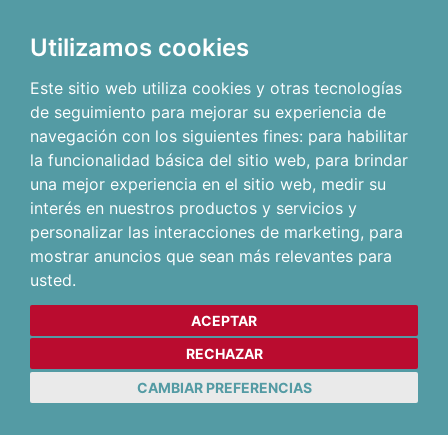
Utilizamos cookies
Este sitio web utiliza cookies y otras tecnologías
de seguimiento para mejorar su experiencia de
navegación con los siguientes fines:
para habilitar
la funcionalidad básica del sitio web
,
para brindar
una mejor experiencia en el sitio web
,
medir su
interés en nuestros productos y servicios y
personalizar las interacciones de marketing
,
para
mostrar anuncios que sean más relevantes para
usted
.
ACEPTAR
RECHAZAR
CAMBIAR PREFERENCIAS