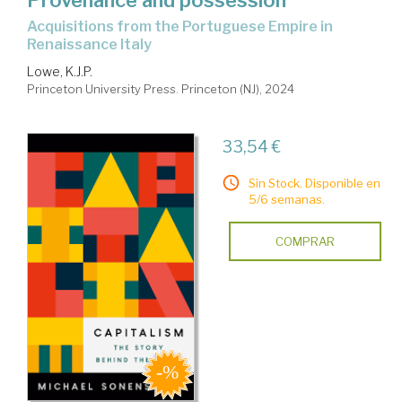
Provenance and possession
acquisitions from the Portuguese Empire in
Renaissance Italy
Lowe, K.J.P.
Princeton University Press. Princeton (NJ), 2024
33,54 €
Sin Stock. Disponible en
5/6 semanas.
COMPRAR