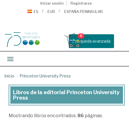
Iniciar sesión
Registrarse
ES
EUR
ESPAÑA PENINSULAR
0
Busqueda avanzada
Toggle navigation
Inicio
Princeton University Press
Libros de la editorial Princeton University
Libros
Press
de
la
Mostrando
libros encontrados.
86
páginas.
editorial