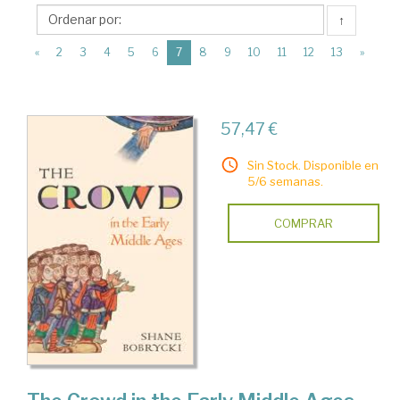
Princeton
↑
University
(current)
Press
«
2
3
4
5
6
7
8
9
10
11
12
13
»
57,47 €
Sin Stock. Disponible en
5/6 semanas.
COMPRAR