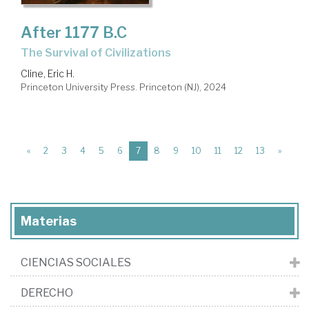
After 1177 B.C
The Survival of Civilizations
Cline, Eric H.
Princeton University Press. Princeton (NJ), 2024
(current)
«
2
3
4
5
6
7
8
9
10
11
12
13
»
Materias
CIENCIAS SOCIALES
DERECHO