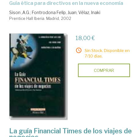
guía ética para directivos en la nueva economía
Sison ,A.G.
;
Fontrodona Felip, Juan
;
Vélaz, Inaki
Prentice Hall Iberia. Madrid, 2002
18,00 €
Sin Stock. Disponible en
7/10 días.
COMPRAR
La guía Financial Times de los viajes de
negocios