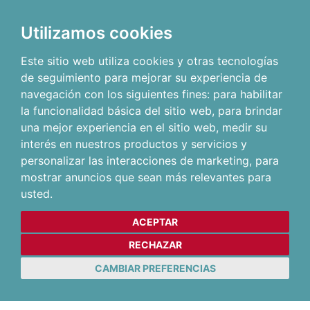
Utilizamos cookies
Este sitio web utiliza cookies y otras tecnologías
de seguimiento para mejorar su experiencia de
navegación con los siguientes fines:
para habilitar
la funcionalidad básica del sitio web
,
para brindar
una mejor experiencia en el sitio web
,
medir su
interés en nuestros productos y servicios y
personalizar las interacciones de marketing
,
para
mostrar anuncios que sean más relevantes para
usted
.
ACEPTAR
RECHAZAR
CAMBIAR PREFERENCIAS