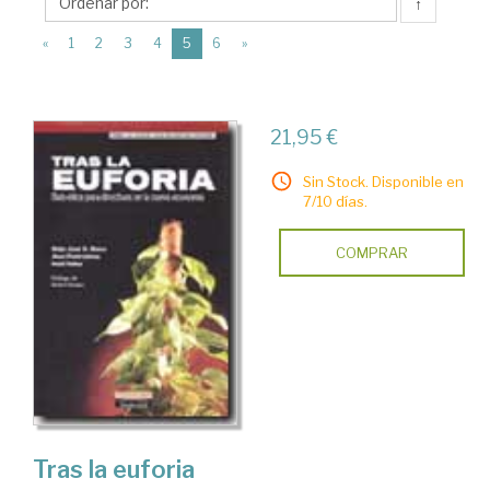
Prentice
↑
Hall
(current)
«
1
2
3
4
5
6
»
Iberia
21,95 €
Sin Stock. Disponible en
7/10 días.
COMPRAR
Tras la euforia