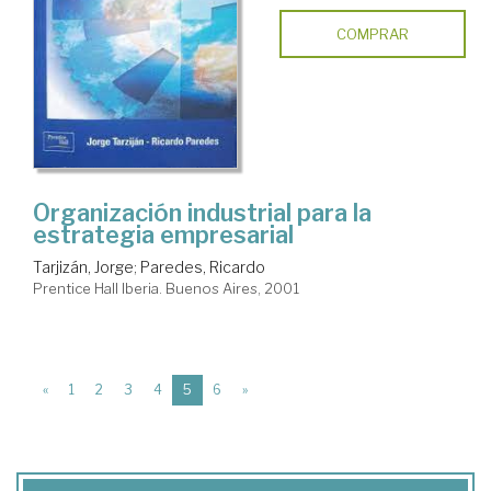
COMPRAR
Organización industrial para la
estrategia empresarial
Tarjizán, Jorge
;
Paredes, Ricardo
Prentice Hall Iberia. Buenos Aires, 2001
(current)
«
1
2
3
4
5
6
»