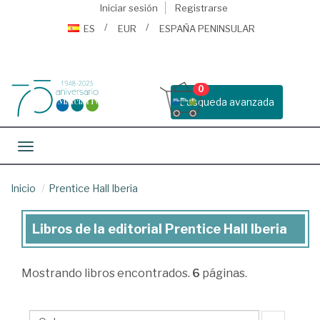
Iniciar sesión
Registrarse
ES
EUR
ESPAÑA PENINSULAR
0
Busqueda avanzada
Toggle navigation
Inicio
Prentice Hall Iberia
Libros de la editorial Prentice Hall Iberia
Libros
de
Mostrando
libros encontrados.
6
páginas.
la
editorial