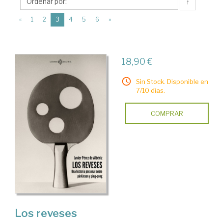
Libros
↑
del
(current)
«
1
2
3
4
5
6
»
K.O.
18,90 €
Sin Stock. Disponible en
7/10 días.
COMPRAR
Los reveses