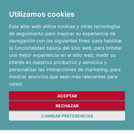
Utilizamos cookies
Este sitio web utiliza cookies y otras tecnologías
de seguimiento para mejorar su experiencia de
navegación con los siguientes fines:
para habilitar
la funcionalidad básica del sitio web
,
para brindar
una mejor experiencia en el sitio web
,
medir su
interés en nuestros productos y servicios y
personalizar las interacciones de marketing
,
para
mostrar anuncios que sean más relevantes para
usted
.
ACEPTAR
RECHAZAR
CAMBIAR PREFERENCIAS