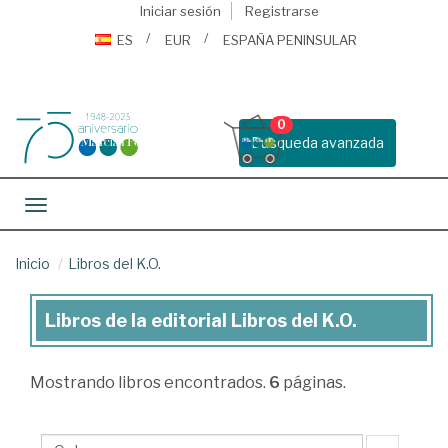
Iniciar sesión
Registrarse
ES
EUR
ESPAÑA PENINSULAR
0
Busqueda avanzada
Toggle navigation
Inicio
Libros del K.O.
Libros de la editorial Libros del K.O.
Libros
de
Mostrando
libros encontrados.
6
páginas.
la
editorial