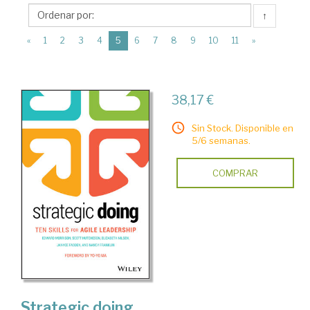
John
↑
Wiley
(current)
&
«
1
2
3
4
5
6
7
8
9
10
11
»
Sons,
Inc.
38,17 €
Sin Stock. Disponible en
5/6 semanas.
COMPRAR
Strategic doing