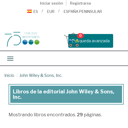
Iniciar sesión
Registrarse
ES
EUR
ESPAÑA PENINSULAR
0
Busqueda avanzada
Toggle navigation
Inicio
John Wiley & Sons, Inc.
Libros de la editorial John Wiley & Sons,
Libros
Inc.
de
la
Mostrando
libros encontrados.
29
páginas.
editorial