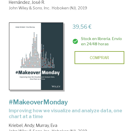
Hernández, José R.
John Wiley & Sons, Inc.. Hoboken (NJ), 2019
39,56 €
Stock en librería. Envío
en 24/48 horas
COMPRAR
#MakeoverMonday
improving how we visualize and analyze data, one
chart at a time
Kriebel, Andy
;
Murray, Eva