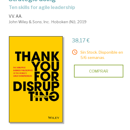
ten skills for agile leadership
VV. AA.
John Wiley & Sons, Inc.. Hoboken (NJ), 2019
38,17 €
Sin Stock. Disponible en
5/6 semanas.
COMPRAR