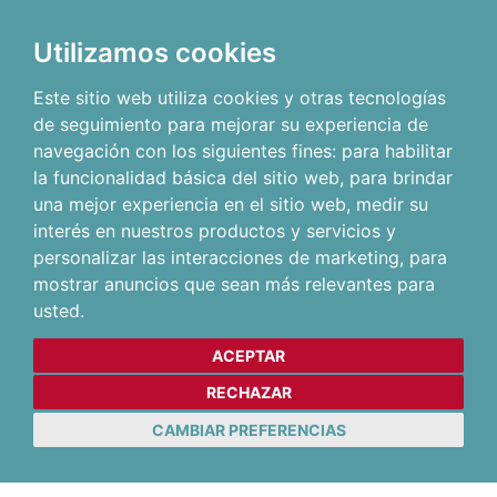
Utilizamos cookies
Este sitio web utiliza cookies y otras tecnologías
de seguimiento para mejorar su experiencia de
navegación con los siguientes fines:
para habilitar
la funcionalidad básica del sitio web
,
para brindar
una mejor experiencia en el sitio web
,
medir su
interés en nuestros productos y servicios y
personalizar las interacciones de marketing
,
para
mostrar anuncios que sean más relevantes para
usted
.
ACEPTAR
RECHAZAR
CAMBIAR PREFERENCIAS