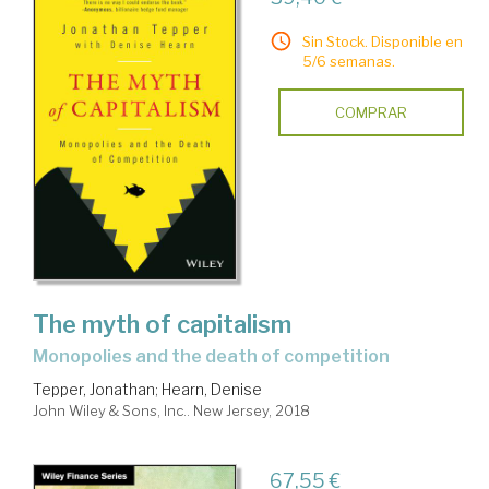
Sin Stock. Disponible en
5/6 semanas.
COMPRAR
The myth of capitalism
monopolies and the death of competition
Tepper, Jonathan
;
Hearn, Denise
John Wiley & Sons, Inc.. New Jersey, 2018
67,55 €