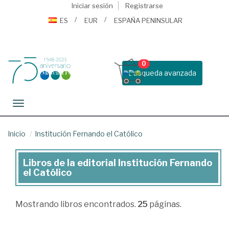
Iniciar sesión
Registrarse
ES
EUR
ESPAÑA PENINSULAR
0
Busqueda avanzada
Toggle navigation
Inicio
Institución Fernando el Católico
Libros de la editorial Institución Fernando
Libros
el Católico
de
la
Mostrando
libros encontrados.
25
páginas.
editorial