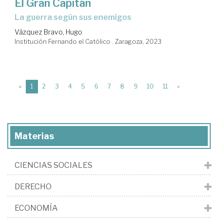
El Gran Capitán
la guerra según sus enemigos
Vázquez Bravo, Hugo
Institución Fernando el Católico . Zaragoza, 2023
(current)
«
1
2
3
4
5
6
7
8
9
10
11
»
Materias
CIENCIAS SOCIALES
DERECHO
ECONOMÍA