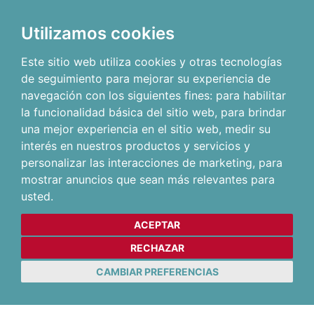
Utilizamos cookies
Este sitio web utiliza cookies y otras tecnologías
de seguimiento para mejorar su experiencia de
navegación con los siguientes fines:
para habilitar
la funcionalidad básica del sitio web
,
para brindar
una mejor experiencia en el sitio web
,
medir su
interés en nuestros productos y servicios y
personalizar las interacciones de marketing
,
para
mostrar anuncios que sean más relevantes para
usted
.
ACEPTAR
RECHAZAR
CAMBIAR PREFERENCIAS