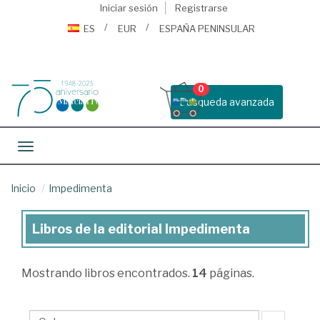
Iniciar sesión
Registrarse
ES
EUR
ESPAÑA PENINSULAR
0
Busqueda avanzada
Toggle navigation
Inicio
Impedimenta
Libros de la editorial Impedimenta
Libros
de
Mostrando
libros encontrados.
14
páginas.
la
editorial