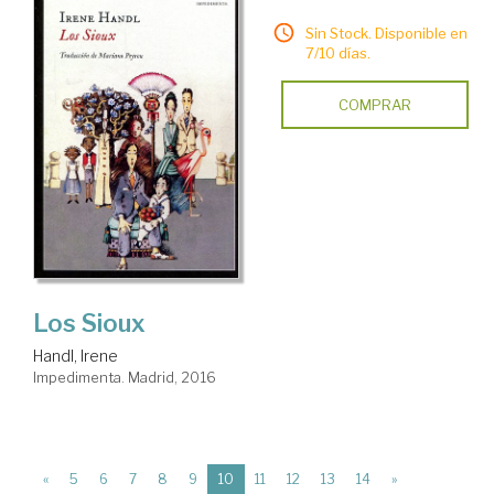
Sin Stock. Disponible en
7/10 días.
COMPRAR
Los Sioux
Handl, Irene
Impedimenta. Madrid, 2016
(current)
«
5
6
7
8
9
10
11
12
13
14
»