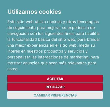
Utilizamos cookies
Este sitio web utiliza cookies y otras tecnologías
de seguimiento para mejorar su experiencia de
navegación con los siguientes fines:
para habilitar
la funcionalidad básica del sitio web
,
para brindar
una mejor experiencia en el sitio web
,
medir su
interés en nuestros productos y servicios y
personalizar las interacciones de marketing
,
para
mostrar anuncios que sean más relevantes para
usted
.
ACEPTAR
RECHAZAR
CAMBIAR PREFERENCIAS