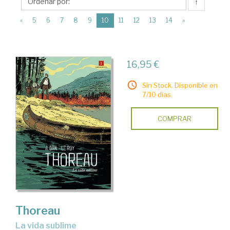
Impedimenta
↑
(current)
«
5
6
7
8
9
10
11
12
13
14
»
16,95 €
Sin Stock. Disponible en
7/10 días.
COMPRAR
Thoreau
La vida sublime