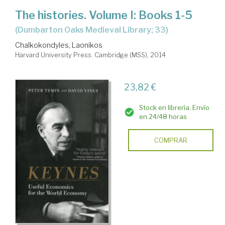
The histories. Volume I: Books 1-5
(Dumbarton Oaks Medieval Library; 33)
Chalkokondyles, Laonikos
Harvard University Press. Cambridge (MSS), 2014
23,82 €
Stock en librería. Envío
en 24/48 horas
COMPRAR