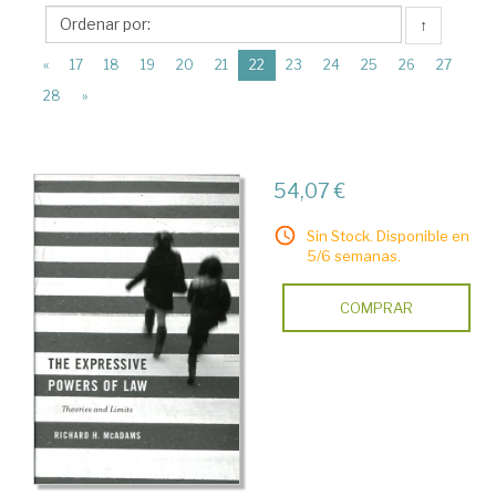
Harvard
↑
University
(current)
Press
«
17
18
19
20
21
22
23
24
25
26
27
28
»
54,07 €
Sin Stock. Disponible en
5/6 semanas.
COMPRAR