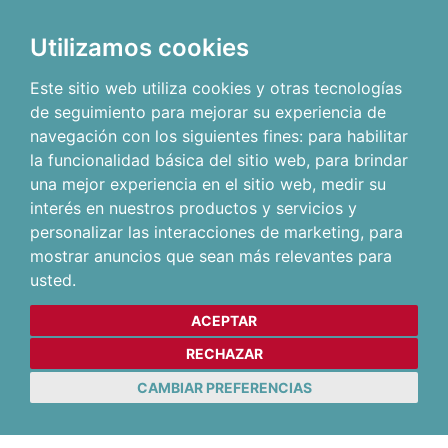
Utilizamos cookies
Este sitio web utiliza cookies y otras tecnologías
de seguimiento para mejorar su experiencia de
navegación con los siguientes fines:
para habilitar
la funcionalidad básica del sitio web
,
para brindar
una mejor experiencia en el sitio web
,
medir su
interés en nuestros productos y servicios y
personalizar las interacciones de marketing
,
para
mostrar anuncios que sean más relevantes para
usted
.
ACEPTAR
RECHAZAR
CAMBIAR PREFERENCIAS