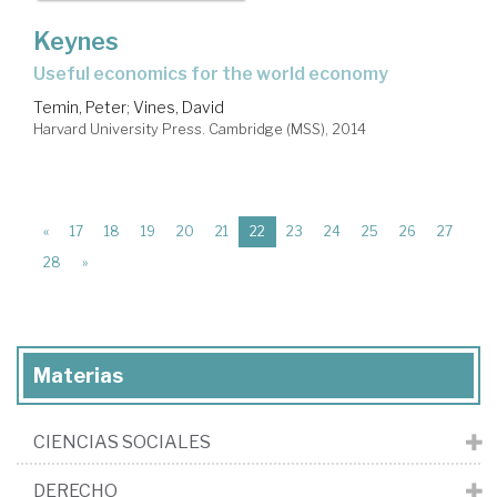
Keynes
useful economics for the world economy
Temin, Peter
;
Vines, David
Harvard University Press. Cambridge (MSS), 2014
(current)
«
17
18
19
20
21
22
23
24
25
26
27
28
»
Materias
CIENCIAS SOCIALES
DERECHO