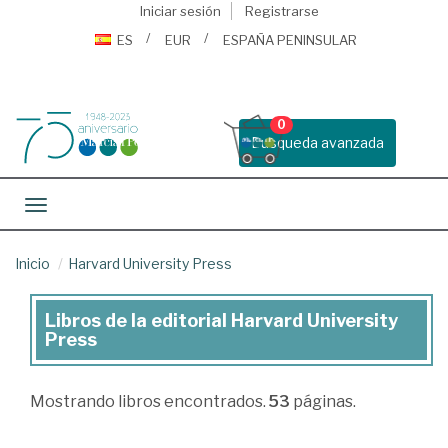
Iniciar sesión
Registrarse
ES
EUR
ESPAÑA PENINSULAR
0
Busqueda avanzada
Toggle navigation
Inicio
Harvard University Press
Libros de la editorial Harvard University
Libros
Press
de
la
Mostrando
libros encontrados.
53
páginas.
editorial