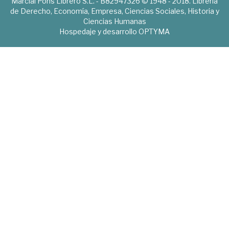
Marcial Pons Librero S.L. - B82947326 © 1948 - 2018. Librería
de Derecho, Economía, Empresa, Ciencias Sociales, Historia y
Ciencias Humanas
Hospedaje y desarrollo
OPTYMA