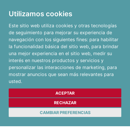
Utilizamos cookies
Este sitio web utiliza cookies y otras tecnologías
de seguimiento para mejorar su experiencia de
navegación con los siguientes fines:
para habilitar
la funcionalidad básica del sitio web
,
para brindar
una mejor experiencia en el sitio web
,
medir su
interés en nuestros productos y servicios y
personalizar las interacciones de marketing
,
para
mostrar anuncios que sean más relevantes para
usted
.
ACEPTAR
RECHAZAR
CAMBIAR PREFERENCIAS