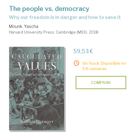
The people vs. democracy
why our freedom is in danger and how to save it
Mounk, Yascha
Harvard University Press. Cambridge (MSS), 2018
59,53 €
Sin Stock. Disponible en
5/6 semanas.
COMPRAR