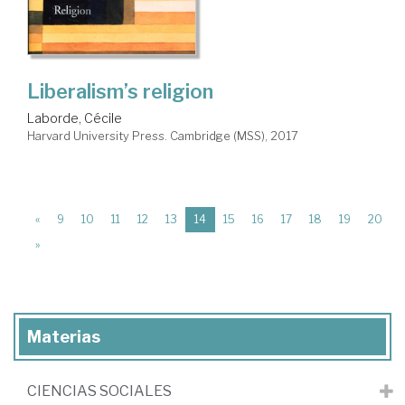
Liberalism’s religion
Laborde, Cécile
Harvard University Press. Cambridge (MSS), 2017
(current)
«
9
10
11
12
13
14
15
16
17
18
19
20
»
Materias
CIENCIAS SOCIALES