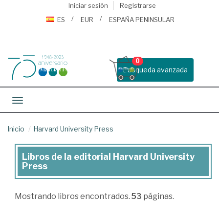
Iniciar sesión
Registrarse
ES
EUR
ESPAÑA PENINSULAR
0
Busqueda avanzada
Toggle navigation
Inicio
Harvard University Press
Libros de la editorial Harvard University
Libros
Press
de
la
Mostrando
libros encontrados.
53
páginas.
editorial