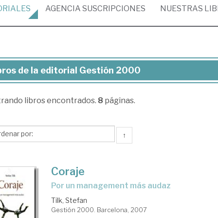
ORIALES
AGENCIA
SUSCRIPCIONES
NUESTRAS
LI
bros de la editorial Gestión 2000
ros
trando
libros encontrados.
8
páginas.
torial
stión
↑
00
Coraje
por un management más audaz
Tilk, Stefan
Gestión 2000. Barcelona, 2007