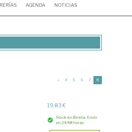
BRERÍAS
AGENDA
NOTICIAS
(current)
«
4
5
6
7
8
19,83 €
Stock en librería. Envío
en 24/48 horas