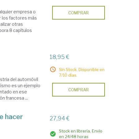
ualquier empresa o
COMPRAR
ar los factores más
alizar otras
pora 8 capítulos
18,95 €
Sin Stock. Disponible en
7/10 días.
stria del automóvil
 mismo es un ejemplo
COMPRAR
antado en ese
ón francesa ...
de hacer
27,94 €
Stock en librería. Envío
en 24/48 horas