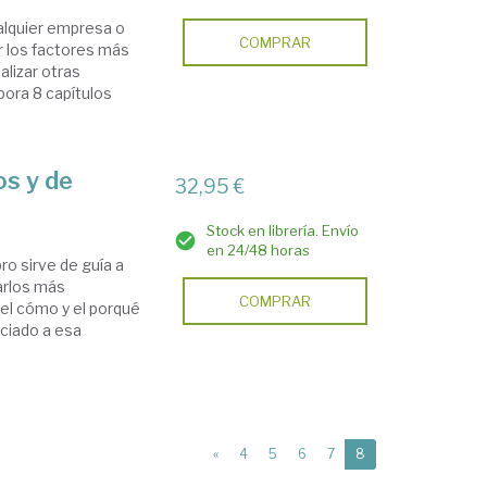
ualquier empresa o
COMPRAR
ar los factores más
alizar otras
pora 8 capítulos
s y de
32,95 €
Stock en librería. Envío
en 24/48 horas
ro sirve de guía a
arlos más
COMPRAR
 el cómo y el porqué
ciado a esa
(current)
«
4
5
6
7
8