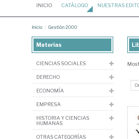
(CURRENT)
INICIO
CATÁLOGO
NUESTRAS
EDIT
Inicio
Gestión 2000
Materias
Li
Lib
de
CIENCIAS SOCIALES
Mos
la
edi
DERECHO
Ge
ECONOMÍA
20
EMPRESA
HISTORIA Y CIENCIAS
HUMANAS
OTRAS CATEGORÍAS