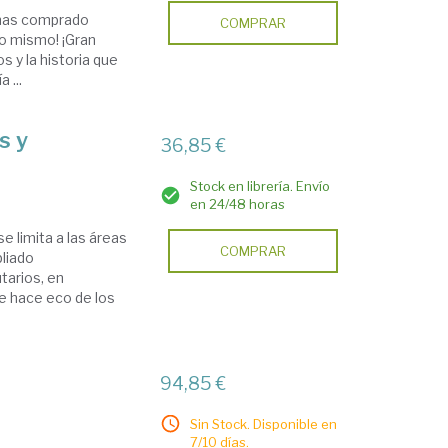
 has comprado
COMPRAR
lo mismo! ¡Gran
s y la historia que
 ...
s y
36,85 €
Stock en librería. Envío
en 24/48 horas
e limita a las áreas
COMPRAR
pliado
tarios, en
e hace eco de los
94,85 €
Sin Stock. Disponible en
7/10 días.