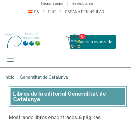
Iniciar sesión
Registrarse
ES
EUR
ESPAÑA PENINSULAR
0
Busqueda avanzada
Toggle navigation
Inicio
Generalitat de Catalunya
Libros de la editorial Generalitat de
Libros
Catalunya
de
la
Mostrando
libros encontrados.
6
páginas.
editorial