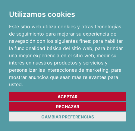
Utilizamos cookies
Este sitio web utiliza cookies y otras tecnologías
de seguimiento para mejorar su experiencia de
navegación con los siguientes fines:
para habilitar
la funcionalidad básica del sitio web
,
para brindar
una mejor experiencia en el sitio web
,
medir su
interés en nuestros productos y servicios y
personalizar las interacciones de marketing
,
para
mostrar anuncios que sean más relevantes para
usted
.
ACEPTAR
RECHAZAR
CAMBIAR PREFERENCIAS