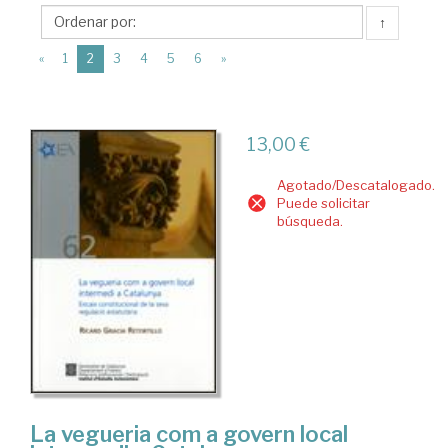
Generalitat
↑
de
(current)
Catalunya
«
1
2
3
4
5
6
»
13,00 €
Agotado/Descatalogado.
Puede solicitar
búsqueda.
La vegueria com a govern local