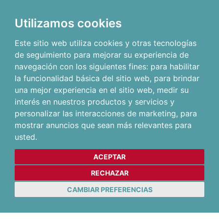
Utilizamos cookies
Este sitio web utiliza cookies y otras tecnologías
de seguimiento para mejorar su experiencia de
navegación con los siguientes fines:
para habilitar
la funcionalidad básica del sitio web
,
para brindar
una mejor experiencia en el sitio web
,
medir su
interés en nuestros productos y servicios y
personalizar las interacciones de marketing
,
para
mostrar anuncios que sean más relevantes para
usted
.
ACEPTAR
RECHAZAR
CAMBIAR PREFERENCIAS