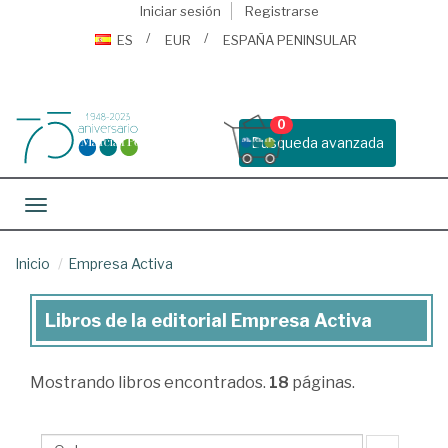
Iniciar sesión
Registrarse
ES
EUR
ESPAÑA PENINSULAR
0
Busqueda avanzada
Toggle navigation
Inicio
Empresa Activa
Libros de la editorial Empresa Activa
Libros
de
Mostrando
libros encontrados.
18
páginas.
la
editorial