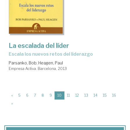
La escalada del líder
escala los nuevos retos del liderazgo
Parsanko, Bob
;
Heagen, Paul
Empresa Activa. Barcelona, 2013
(current)
«
5
6
7
8
9
10
11
12
13
14
15
16
»