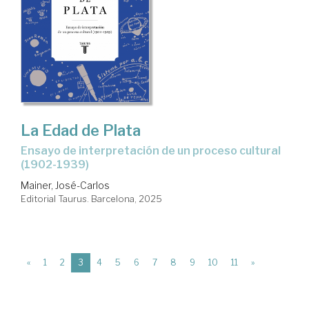
La Edad de Plata
Ensayo de interpretación de un proceso cultural
(1902-1939)
Mainer, José-Carlos
Editorial Taurus. Barcelona, 2025
(current)
«
1
2
3
4
5
6
7
8
9
10
11
»