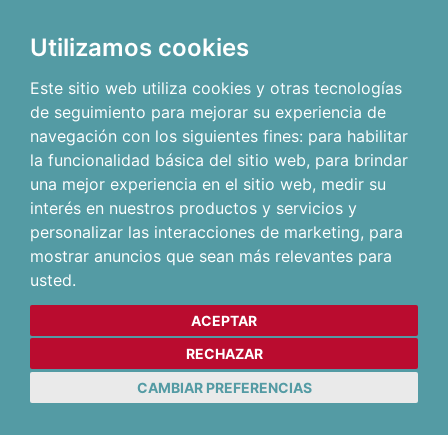
Utilizamos cookies
Este sitio web utiliza cookies y otras tecnologías
de seguimiento para mejorar su experiencia de
navegación con los siguientes fines:
para habilitar
la funcionalidad básica del sitio web
,
para brindar
una mejor experiencia en el sitio web
,
medir su
interés en nuestros productos y servicios y
personalizar las interacciones de marketing
,
para
mostrar anuncios que sean más relevantes para
usted
.
ACEPTAR
RECHAZAR
CAMBIAR PREFERENCIAS