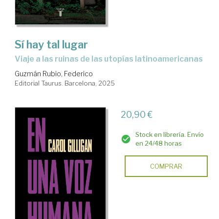
Sí hay tal lugar
Viaje a las ruinas de las utopías latinoamericanas
Guzmán Rubio, Federico
Editorial Taurus. Barcelona, 2025
20,90 €
Stock en librería. Envío
en 24/48 horas
COMPRAR