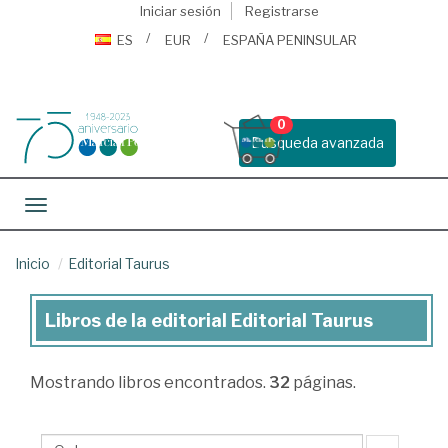
Iniciar sesión
Registrarse
ES
EUR
ESPAÑA PENINSULAR
0
Busqueda avanzada
Toggle navigation
Inicio
Editorial Taurus
Libros de la editorial Editorial Taurus
Libros
de
Mostrando
libros encontrados.
32
páginas.
la
editorial