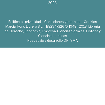
2022.
Política de privacidad
Condiciones generales
Cookies
Marcial Pons Librero S.L. - B82947326 © 1948 - 2018. Librería
de Derecho, Economía, Empresa, Ciencias Sociales, Historia y
Ciencias Humanas
Hospedaje y desarrollo
OPTYMA