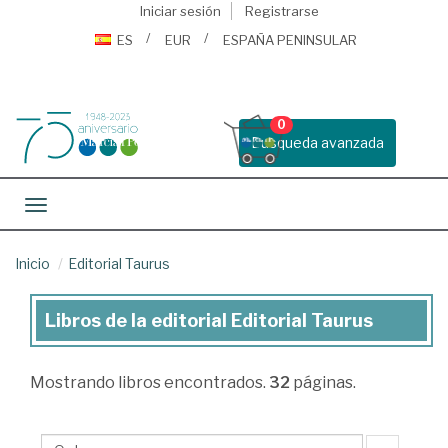
Iniciar sesión
Registrarse
ES
EUR
ESPAÑA PENINSULAR
0
Busqueda avanzada
Toggle navigation
Inicio
Editorial Taurus
Libros de la editorial Editorial Taurus
Libros
de
Mostrando
libros encontrados.
32
páginas.
la
editorial