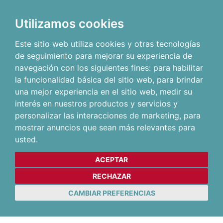
Utilizamos cookies
Este sitio web utiliza cookies y otras tecnologías
de seguimiento para mejorar su experiencia de
navegación con los siguientes fines:
para habilitar
la funcionalidad básica del sitio web
,
para brindar
una mejor experiencia en el sitio web
,
medir su
interés en nuestros productos y servicios y
personalizar las interacciones de marketing
,
para
mostrar anuncios que sean más relevantes para
usted
.
ACEPTAR
RECHAZAR
CAMBIAR PREFERENCIAS