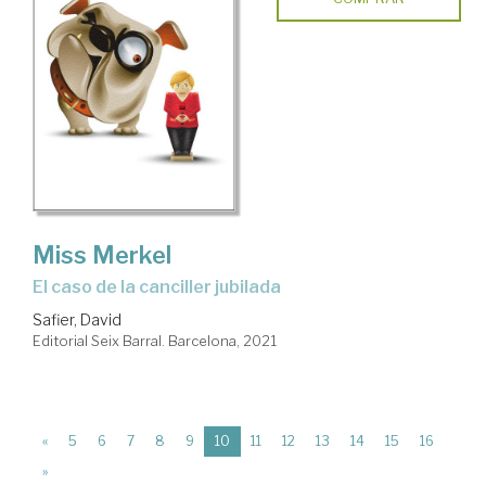
Miss Merkel
El caso de la canciller jubilada
Safier, David
Editorial Seix Barral. Barcelona, 2021
(current)
«
5
6
7
8
9
10
11
12
13
14
15
16
»