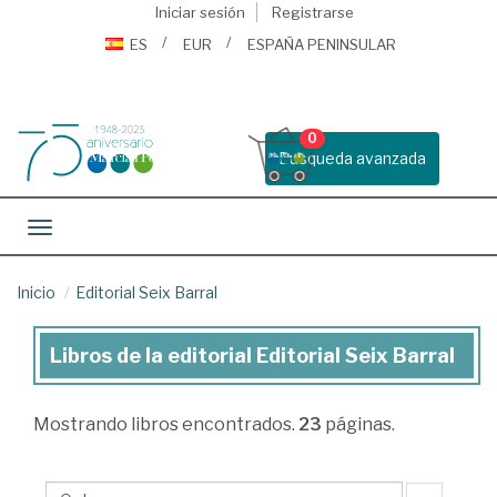
Iniciar sesión
Registrarse
ES
EUR
ESPAÑA PENINSULAR
0
Busqueda avanzada
Toggle navigation
Inicio
Editorial Seix Barral
Libros de la editorial Editorial Seix Barral
Libros
de
Mostrando
libros encontrados.
23
páginas.
la
editorial