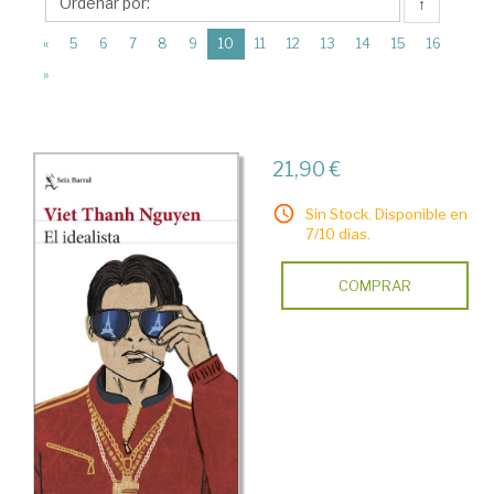
Editorial
↑
Seix
(current)
«
5
6
7
8
9
10
11
12
13
14
15
16
Barral
»
21,90 €
Sin Stock. Disponible en
7/10 días.
COMPRAR