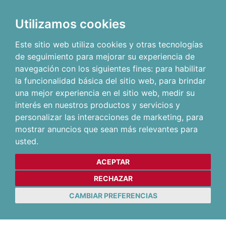
Utilizamos cookies
Este sitio web utiliza cookies y otras tecnologías
de seguimiento para mejorar su experiencia de
navegación con los siguientes fines:
para habilitar
la funcionalidad básica del sitio web
,
para brindar
una mejor experiencia en el sitio web
,
medir su
interés en nuestros productos y servicios y
personalizar las interacciones de marketing
,
para
mostrar anuncios que sean más relevantes para
usted
.
ACEPTAR
RECHAZAR
CAMBIAR PREFERENCIAS