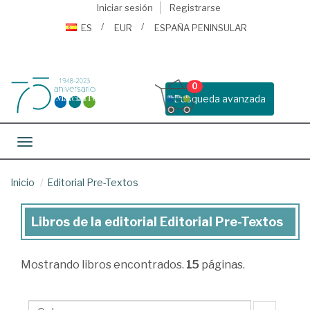
Iniciar sesión
Registrarse
ES
EUR
ESPAÑA PENINSULAR
0
Busqueda avanzada
Toggle navigation
Inicio
Editorial Pre-Textos
Libros de la editorial Editorial Pre-Textos
Libros
de
Mostrando
libros encontrados.
15
páginas.
la
editorial