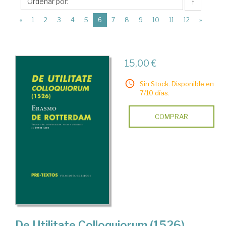
Editorial
↑
Pre-
(current)
«
1
2
3
4
5
6
7
8
9
10
11
12
»
Textos
15,00 €
Sin Stock. Disponible en
7/10 días.
COMPRAR
De Utilitate Colloquiorum (1526)