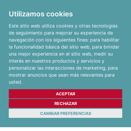
Utilizamos cookies
Este sitio web utiliza cookies y otras tecnologías
de seguimiento para mejorar su experiencia de
navegación con los siguientes fines:
para habilitar
la funcionalidad básica del sitio web
,
para brindar
una mejor experiencia en el sitio web
,
medir su
interés en nuestros productos y servicios y
personalizar las interacciones de marketing
,
para
mostrar anuncios que sean más relevantes para
usted
.
ACEPTAR
RECHAZAR
CAMBIAR PREFERENCIAS